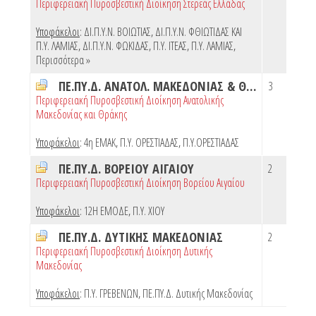
Περιφερειακή Πυροσβεστική Διοίκηση Στερεάς Ελλάδας
Υποφάκελοι
:
ΔΙ.Π.Υ.Ν. ΒΟΙΩΤΙΑΣ
,
ΔΙ.Π.Υ.Ν. ΦΘΙΩΤΙΔΑΣ ΚΑΙ
Π.Υ. ΛΑΜΙΑΣ
,
ΔΙ.Π.Υ.Ν. ΦΩΚΙΔΑΣ
,
Π.Υ. ΙΤΕΑΣ
,
Π.Υ. ΛΑΜΙΑΣ
,
Περισσότερα »
ΠΕ.ΠΥ.Δ. ΑΝΑΤΟΛ. ΜΑΚΕΔΟΝΙΑΣ & ΘΡΑΚΗΣ
3
Περιφερειακή Πυροσβεστική Διοίκηση Ανατολικής
Μακεδονίας και Θράκης
Υποφάκελοι
:
4η ΕΜΑΚ
,
Π.Υ. ΟΡΕΣΤΙΑΔΑΣ
,
Π.Υ.ΟΡΕΣΤΙΑΔΑΣ
ΠΕ.ΠΥ.Δ. ΒΟΡΕΙΟΥ ΑΙΓΑΙΟΥ
2
Περιφερειακή Πυροσβεστική Διοίκηση Βορείου Αιγαίου
Υποφάκελοι
:
12Η ΕΜΟΔΕ
,
Π.Υ. ΧΙΟΥ
ΠΕ.ΠΥ.Δ. ΔΥΤΙΚΗΣ ΜΑΚΕΔΟΝΙΑΣ
2
Περιφερειακή Πυροσβεστική Διοίκηση Δυτικής
Μακεδονίας
Υποφάκελοι
:
Π.Υ. ΓΡΕΒΕΝΩΝ
,
ΠΕ.ΠΥ.Δ. Δυτικής Μακεδονίας