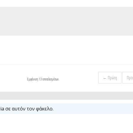
← Πρώτη
Προ
Εμφάνιση 13 αποτελεσμάτων.
a σε αυτόν τον φάκελο.