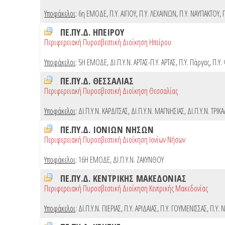
Υποφάκελοι
:
6η ΕΜΟΔΕ
,
Π.Υ. ΑΙΓΙΟΥ
,
Π.Υ. ΛΕΧΑΙΝΩΝ
,
Π.Υ. ΝΑΥΠΑΚΤΟΥ
,
ΠΕ.ΠΥ.Δ. ΗΠΕΙΡΟΥ
Περιφερειακή Πυροσβεστική Διοίκηση Ηπείρου
Υποφάκελοι
:
5Η ΕΜΟΔΕ
,
ΔΙ.Π.Υ.Ν. ΑΡΤΑΣ-Π.Υ. ΑΡΤΑΣ
,
Π.Υ. Πάργας
,
Π.Υ.
ΠΕ.ΠΥ.Δ. ΘΕΣΣΑΛΙΑΣ
Περιφερειακή Πυροσβεστική Διοίκηση Θεσσαλίας
Υποφάκελοι
:
ΔΙ.Π.Υ.Ν. ΚΑΡΔΙΤΣΑΣ
,
ΔΙ.Π.Υ.Ν. ΜΑΓΝΗΣΙΑΣ
,
ΔΙ.Π.Υ.Ν. ΤΡΙΚ
ΠΕ.ΠΥ.Δ. ΙΟΝΙΩΝ ΝΗΣΩΝ
Περιφερειακή Πυροσβεστική Διοίκηση Ιονίων Νήσων
Υποφάκελοι
:
16Η ΕΜΟΔΕ
,
ΔΙ.Π.Υ.Ν. ΖΑΚΥΝΘΟΥ
ΠΕ.ΠΥ.Δ. ΚΕΝΤΡΙΚΗΣ ΜΑΚΕΔΟΝΙΑΣ
Περιφερειακή Πυροσβεστική Διοίκηση Κεντρικής Μακεδονίας
Υποφάκελοι
:
ΔΙ.Π.Υ.Ν. ΠΙΕΡΙΑΣ
,
Π.Υ. ΑΡΙΔΑΙΑΣ
,
Π.Υ. ΓΟΥΜΕΝΙΣΣΑΣ
,
Π.Υ. 