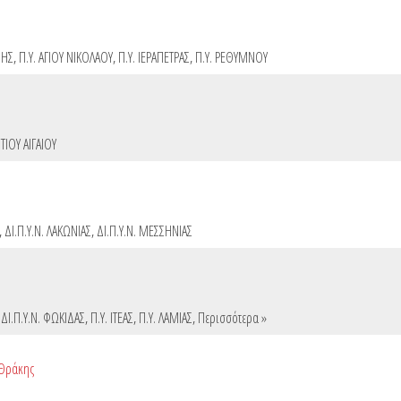
ΝΗΣ
,
Π.Υ. ΑΓΙΟΥ ΝΙΚΟΛΑΟΥ
,
Π.Υ. ΙΕΡΑΠΕΤΡΑΣ
,
Π.Υ. ΡΕΘΥΜΝΟΥ
ΤΙΟΥ ΑΙΓΑΙΟΥ
,
ΔΙ.Π.Υ.Ν. ΛΑΚΩΝΙΑΣ
,
ΔΙ.Π.Υ.Ν. ΜΕΣΣΗΝΙΑΣ
,
ΔΙ.Π.Υ.Ν. ΦΩΚΙΔΑΣ
,
Π.Υ. ΙΤΕΑΣ
,
Π.Υ. ΛΑΜΙΑΣ
,
Περισσότερα »
 Θράκης