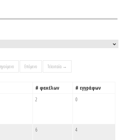
ηγούμενο
Επόμενο
Τελευταία →
# φακέλων
# εγγράφων
2
0
6
4