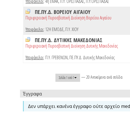
Υποφάκελοι
:
4η ΕΜΑΚ
,
Π.Υ. ΟΡΕΣΤΙΑΔΑΣ
,
Π.Υ.ΟΡΕΣΤΙΑΔΑΣ
ΠΕ.ΠΥ.Δ. ΒΟΡΕΙΟΥ ΑΙΓΑΙΟΥ
Περιφερειακή Πυροσβεστική Διοίκηση Βορείου Αιγαίου
Υποφάκελοι
:
12Η ΕΜΟΔΕ
,
Π.Υ. ΧΙΟΥ
ΠΕ.ΠΥ.Δ. ΔΥΤΙΚΗΣ ΜΑΚΕΔΟΝΙΑΣ
Περιφερειακή Πυροσβεστική Διοίκηση Δυτικής Μακεδονίας
Υποφάκελοι
:
Π.Υ. ΓΡΕΒΕΝΩΝ
,
ΠΕ.ΠΥ.Δ. Δυτικής Μακεδονίας
— 20 Αντικείμενα ανά σελίδα
Σελίδα 1 από 1
Έγγραφα
Δεν υπάρχει κανένα έγγραφο ούτε αρχείο medi