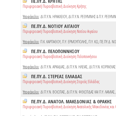
ΠΕ.ΠΥ.Δ. ΚΡΗΤΗΣ
Περιφερειακή Πυροσβεστική Διοίκηση Κρήτης
Υποφάκελοι
:
ΔΙ.Π.Υ.Ν. ΗΡΑΚΛΕΙΟΥ
,
ΔΙ.Π.Υ.Ν. ΡΕΘΥΜΝΗΣ & Π.Υ. ΡΕΘΥΜ
ΠΕ.ΠΥ.Δ. ΝΟΤΙΟΥ ΑΙΓΑΙΟΥ
Περιφερειακή Πυροσβεστική Διοίκηση Νοτίου Αιγαίου
Υποφάκελοι
:
Π.Κ. ΚΑΡΠΑΘΟΥ
,
Π.Υ. ΕΡΜΟΥΠΟΛΗΣ
,
Π.Υ. ΚΩ
,
ΠΕ.ΠΥ.Δ. ΝΟ
ΠΕ.ΠΥ.Δ. ΠΕΛΟΠΟΝΝΗΣΟΥ
Περιφερειακή Πυροσβεστική Διοίκηση Πελοποννήσου
Υποφάκελοι
:
ΔΙ.Π.Υ.Ν. ΑΡΚΑΔΙΑΣ
,
ΔΙ.Π.Υ.Ν. ΗΛΕΙΑΣ
,
ΔΙ.Π.Υ.Ν. ΚΟΡΙΝΘΙΑΣ
ΠΕ.ΠΥ.Δ. ΣΤΕΡΕΑΣ ΕΛΛΑΔΑΣ
Περιφερειακή Πυροσβεστική Διοίκηση Στερεάς Ελλάδας
Υποφάκελοι
:
ΔΙ.Π.Υ.Ν. ΒΟΙΩΤΙΑΣ
,
ΔΙ.Π.Υ.Ν. ΦΘΙΩΤΙΔΑΣ ΚΑΙ Π.Υ. ΛΑΜΙΑΣ
ΠΕ.ΠΥ.Δ. ΑΝΑΤΟΛ. ΜΑΚΕΔΟΝΙΑΣ & ΘΡΑΚΗΣ
Περιφερειακή Πυροσβεστική Διοίκηση Ανατολικής Μακεδονίας και