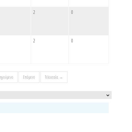
2
0
2
0
ηγούμενο
Επόμενο
Τελευταία →