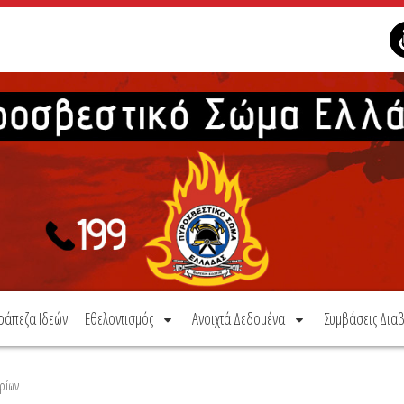
ράπεζα Ιδεών
Εθελοντισμός
Ανοιχτά Δεδομένα
Συμβάσεις Διαβ
ρίων