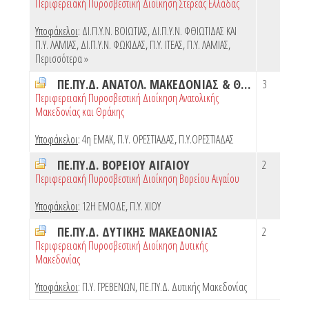
Περιφερειακή Πυροσβεστική Διοίκηση Στερεάς Ελλάδας
Υποφάκελοι
:
ΔΙ.Π.Υ.Ν. ΒΟΙΩΤΙΑΣ
,
ΔΙ.Π.Υ.Ν. ΦΘΙΩΤΙΔΑΣ ΚΑΙ
Π.Υ. ΛΑΜΙΑΣ
,
ΔΙ.Π.Υ.Ν. ΦΩΚΙΔΑΣ
,
Π.Υ. ΙΤΕΑΣ
,
Π.Υ. ΛΑΜΙΑΣ
,
Περισσότερα »
ΠΕ.ΠΥ.Δ. ΑΝΑΤΟΛ. ΜΑΚΕΔΟΝΙΑΣ & ΘΡΑΚΗΣ
3
Περιφερειακή Πυροσβεστική Διοίκηση Ανατολικής
Μακεδονίας και Θράκης
Υποφάκελοι
:
4η ΕΜΑΚ
,
Π.Υ. ΟΡΕΣΤΙΑΔΑΣ
,
Π.Υ.ΟΡΕΣΤΙΑΔΑΣ
ΠΕ.ΠΥ.Δ. ΒΟΡΕΙΟΥ ΑΙΓΑΙΟΥ
2
Περιφερειακή Πυροσβεστική Διοίκηση Βορείου Αιγαίου
Υποφάκελοι
:
12Η ΕΜΟΔΕ
,
Π.Υ. ΧΙΟΥ
ΠΕ.ΠΥ.Δ. ΔΥΤΙΚΗΣ ΜΑΚΕΔΟΝΙΑΣ
2
Περιφερειακή Πυροσβεστική Διοίκηση Δυτικής
Μακεδονίας
Υποφάκελοι
:
Π.Υ. ΓΡΕΒΕΝΩΝ
,
ΠΕ.ΠΥ.Δ. Δυτικής Μακεδονίας