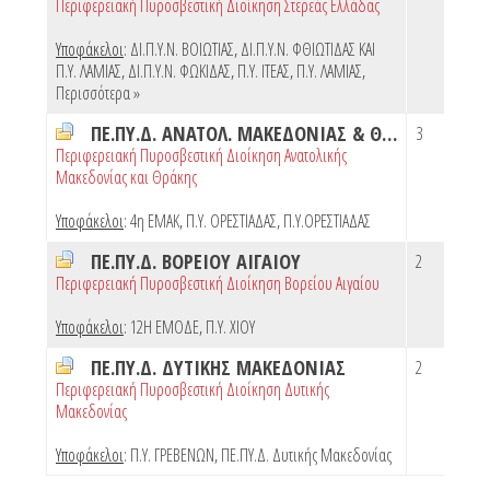
Περιφερειακή Πυροσβεστική Διοίκηση Στερεάς Ελλάδας
Υποφάκελοι
:
ΔΙ.Π.Υ.Ν. ΒΟΙΩΤΙΑΣ
,
ΔΙ.Π.Υ.Ν. ΦΘΙΩΤΙΔΑΣ ΚΑΙ
Π.Υ. ΛΑΜΙΑΣ
,
ΔΙ.Π.Υ.Ν. ΦΩΚΙΔΑΣ
,
Π.Υ. ΙΤΕΑΣ
,
Π.Υ. ΛΑΜΙΑΣ
,
Περισσότερα »
ΠΕ.ΠΥ.Δ. ΑΝΑΤΟΛ. ΜΑΚΕΔΟΝΙΑΣ & ΘΡΑΚΗΣ
3
Περιφερειακή Πυροσβεστική Διοίκηση Ανατολικής
Μακεδονίας και Θράκης
Υποφάκελοι
:
4η ΕΜΑΚ
,
Π.Υ. ΟΡΕΣΤΙΑΔΑΣ
,
Π.Υ.ΟΡΕΣΤΙΑΔΑΣ
ΠΕ.ΠΥ.Δ. ΒΟΡΕΙΟΥ ΑΙΓΑΙΟΥ
2
Περιφερειακή Πυροσβεστική Διοίκηση Βορείου Αιγαίου
Υποφάκελοι
:
12Η ΕΜΟΔΕ
,
Π.Υ. ΧΙΟΥ
ΠΕ.ΠΥ.Δ. ΔΥΤΙΚΗΣ ΜΑΚΕΔΟΝΙΑΣ
2
Περιφερειακή Πυροσβεστική Διοίκηση Δυτικής
Μακεδονίας
Υποφάκελοι
:
Π.Υ. ΓΡΕΒΕΝΩΝ
,
ΠΕ.ΠΥ.Δ. Δυτικής Μακεδονίας