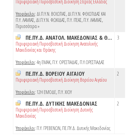
Περιφερειακή Πυροσβεστική Διοίκηση Στερεάς Ελλάδας
Υποφάκελοι
:
ΔΙ.Π.Υ.Ν. ΒΟΙΩΤΙΑΣ
,
ΔΙ.Π.Υ.Ν. ΦΘΙΩΤΙΔΑΣ ΚΑΙ
Π.Υ. ΛΑΜΙΑΣ
,
ΔΙ.Π.Υ.Ν. ΦΩΚΙΔΑΣ
,
Π.Υ. ΙΤΕΑΣ
,
Π.Υ. ΛΑΜΙΑΣ
,
Περισσότερα »
ΠΕ.ΠΥ.Δ. ΑΝΑΤΟΛ. ΜΑΚΕΔΟΝΙΑΣ & ΘΡΑΚΗΣ
3
Περιφερειακή Πυροσβεστική Διοίκηση Ανατολικής
Μακεδονίας και Θράκης
Υποφάκελοι
:
4η ΕΜΑΚ
,
Π.Υ. ΟΡΕΣΤΙΑΔΑΣ
,
Π.Υ.ΟΡΕΣΤΙΑΔΑΣ
ΠΕ.ΠΥ.Δ. ΒΟΡΕΙΟΥ ΑΙΓΑΙΟΥ
2
Περιφερειακή Πυροσβεστική Διοίκηση Βορείου Αιγαίου
Υποφάκελοι
:
12Η ΕΜΟΔΕ
,
Π.Υ. ΧΙΟΥ
ΠΕ.ΠΥ.Δ. ΔΥΤΙΚΗΣ ΜΑΚΕΔΟΝΙΑΣ
2
Περιφερειακή Πυροσβεστική Διοίκηση Δυτικής
Μακεδονίας
Υποφάκελοι
:
Π.Υ. ΓΡΕΒΕΝΩΝ
,
ΠΕ.ΠΥ.Δ. Δυτικής Μακεδονίας