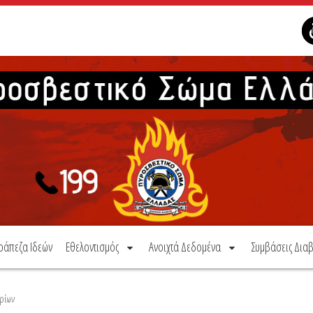
ράπεζα Ιδεών
Εθελοντισμός
Ανοιχτά Δεδομένα
Συμβάσεις Διαβ
ρίων