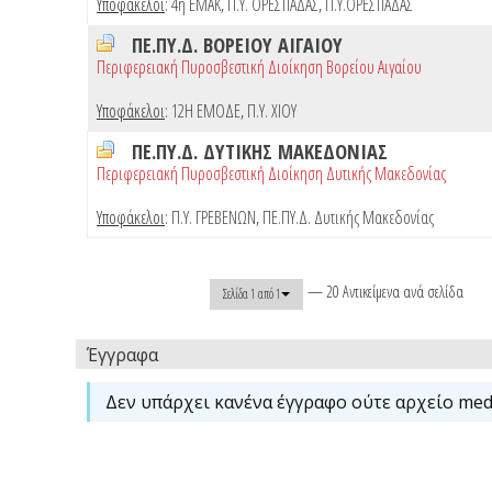
Υποφάκελοι
:
4η ΕΜΑΚ
,
Π.Υ. ΟΡΕΣΤΙΑΔΑΣ
,
Π.Υ.ΟΡΕΣΤΙΑΔΑΣ
ΠΕ.ΠΥ.Δ. ΒΟΡΕΙΟΥ ΑΙΓΑΙΟΥ
Περιφερειακή Πυροσβεστική Διοίκηση Βορείου Αιγαίου
Υποφάκελοι
:
12Η ΕΜΟΔΕ
,
Π.Υ. ΧΙΟΥ
ΠΕ.ΠΥ.Δ. ΔΥΤΙΚΗΣ ΜΑΚΕΔΟΝΙΑΣ
Περιφερειακή Πυροσβεστική Διοίκηση Δυτικής Μακεδονίας
Υποφάκελοι
:
Π.Υ. ΓΡΕΒΕΝΩΝ
,
ΠΕ.ΠΥ.Δ. Δυτικής Μακεδονίας
— 20 Αντικείμενα ανά σελίδα
Σελίδα 1 από 1
Έγγραφα
Δεν υπάρχει κανένα έγγραφο ούτε αρχείο medi