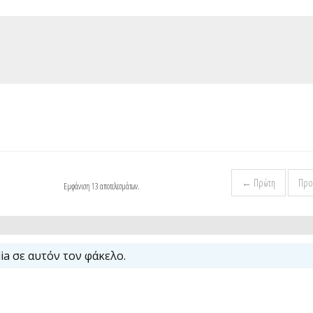
← Πρώτη
Προ
Εμφάνιση 13 αποτελεσμάτων.
a σε αυτόν τον φάκελο.