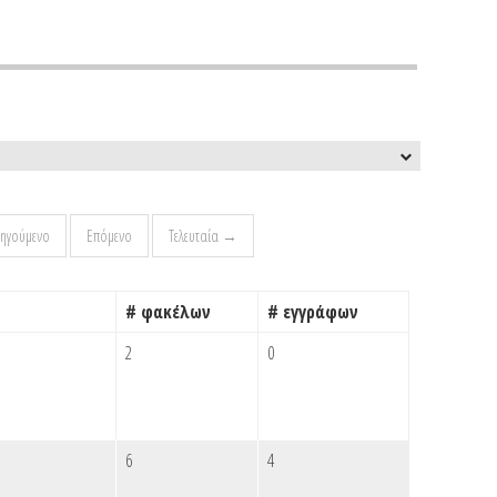
ηγούμενο
Επόμενο
Τελευταία →
# φακέλων
# εγγράφων
2
0
6
4