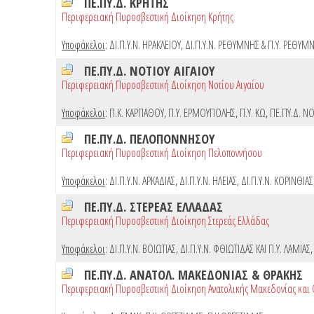
ΠΕ.ΠΥ.Δ. ΚΡΗΤΗΣ
Περιφερειακή Πυροσβεστική Διοίκηση Κρήτης
Υποφάκελοι
:
ΔΙ.Π.Υ.Ν. ΗΡΑΚΛΕΙΟΥ
,
ΔΙ.Π.Υ.Ν. ΡΕΘΥΜΝΗΣ & Π.Υ. ΡΕΘΥΜ
ΠΕ.ΠΥ.Δ. ΝΟΤΙΟΥ ΑΙΓΑΙΟΥ
Περιφερειακή Πυροσβεστική Διοίκηση Νοτίου Αιγαίου
Υποφάκελοι
:
Π.Κ. ΚΑΡΠΑΘΟΥ
,
Π.Υ. ΕΡΜΟΥΠΟΛΗΣ
,
Π.Υ. ΚΩ
,
ΠΕ.ΠΥ.Δ. ΝΟ
ΠΕ.ΠΥ.Δ. ΠΕΛΟΠΟΝΝΗΣΟΥ
Περιφερειακή Πυροσβεστική Διοίκηση Πελοποννήσου
Υποφάκελοι
:
ΔΙ.Π.Υ.Ν. ΑΡΚΑΔΙΑΣ
,
ΔΙ.Π.Υ.Ν. ΗΛΕΙΑΣ
,
ΔΙ.Π.Υ.Ν. ΚΟΡΙΝΘΙΑΣ
ΠΕ.ΠΥ.Δ. ΣΤΕΡΕΑΣ ΕΛΛΑΔΑΣ
Περιφερειακή Πυροσβεστική Διοίκηση Στερεάς Ελλάδας
Υποφάκελοι
:
ΔΙ.Π.Υ.Ν. ΒΟΙΩΤΙΑΣ
,
ΔΙ.Π.Υ.Ν. ΦΘΙΩΤΙΔΑΣ ΚΑΙ Π.Υ. ΛΑΜΙΑΣ
ΠΕ.ΠΥ.Δ. ΑΝΑΤΟΛ. ΜΑΚΕΔΟΝΙΑΣ & ΘΡΑΚΗΣ
Περιφερειακή Πυροσβεστική Διοίκηση Ανατολικής Μακεδονίας και