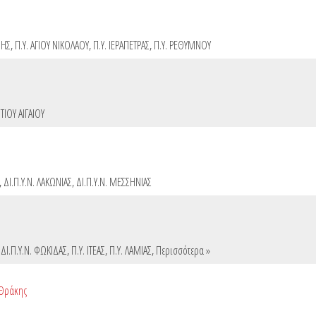
ΝΗΣ
,
Π.Υ. ΑΓΙΟΥ ΝΙΚΟΛΑΟΥ
,
Π.Υ. ΙΕΡΑΠΕΤΡΑΣ
,
Π.Υ. ΡΕΘΥΜΝΟΥ
ΤΙΟΥ ΑΙΓΑΙΟΥ
,
ΔΙ.Π.Υ.Ν. ΛΑΚΩΝΙΑΣ
,
ΔΙ.Π.Υ.Ν. ΜΕΣΣΗΝΙΑΣ
,
ΔΙ.Π.Υ.Ν. ΦΩΚΙΔΑΣ
,
Π.Υ. ΙΤΕΑΣ
,
Π.Υ. ΛΑΜΙΑΣ
,
Περισσότερα »
 Θράκης