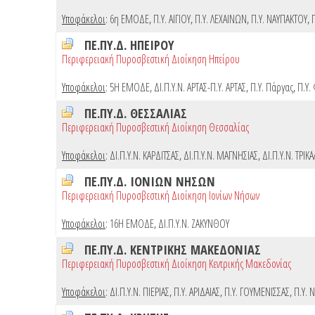
Υποφάκελοι
:
6η ΕΜΟΔΕ
,
Π.Υ. ΑΙΓΙΟΥ
,
Π.Υ. ΛΕΧΑΙΝΩΝ
,
Π.Υ. ΝΑΥΠΑΚΤΟΥ
,
ΠΕ.ΠΥ.Δ. ΗΠΕΙΡΟΥ
Περιφερειακή Πυροσβεστική Διοίκηση Ηπείρου
Υποφάκελοι
:
5Η ΕΜΟΔΕ
,
ΔΙ.Π.Υ.Ν. ΑΡΤΑΣ-Π.Υ. ΑΡΤΑΣ
,
Π.Υ. Πάργας
,
Π.Υ.
ΠΕ.ΠΥ.Δ. ΘΕΣΣΑΛΙΑΣ
Περιφερειακή Πυροσβεστική Διοίκηση Θεσσαλίας
Υποφάκελοι
:
ΔΙ.Π.Υ.Ν. ΚΑΡΔΙΤΣΑΣ
,
ΔΙ.Π.Υ.Ν. ΜΑΓΝΗΣΙΑΣ
,
ΔΙ.Π.Υ.Ν. ΤΡΙΚ
ΠΕ.ΠΥ.Δ. ΙΟΝΙΩΝ ΝΗΣΩΝ
Περιφερειακή Πυροσβεστική Διοίκηση Ιονίων Νήσων
Υποφάκελοι
:
16Η ΕΜΟΔΕ
,
ΔΙ.Π.Υ.Ν. ΖΑΚΥΝΘΟΥ
ΠΕ.ΠΥ.Δ. ΚΕΝΤΡΙΚΗΣ ΜΑΚΕΔΟΝΙΑΣ
Περιφερειακή Πυροσβεστική Διοίκηση Κεντρικής Μακεδονίας
Υποφάκελοι
:
ΔΙ.Π.Υ.Ν. ΠΙΕΡΙΑΣ
,
Π.Υ. ΑΡΙΔΑΙΑΣ
,
Π.Υ. ΓΟΥΜΕΝΙΣΣΑΣ
,
Π.Υ. 