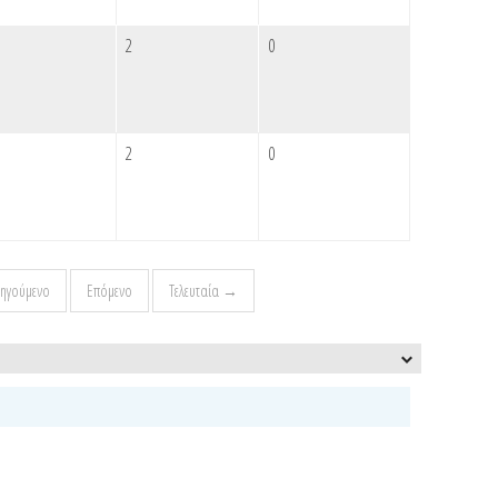
2
0
2
0
ηγούμενο
Επόμενο
Τελευταία →