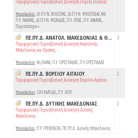
Περιφερειακή Πυροσβεστική Διοίκηση Στερεάς Ελλάδας
Υποφάκελοι
:
ΔΙ.Π.Υ.Ν. ΒΟΙΩΤΙΑΣ
,
ΔΙ.Π.Υ.Ν. ΦΘΙΩΤΙΔΑΣ ΚΑΙ
Π.Υ. ΛΑΜΙΑΣ
,
ΔΙ.Π.Υ.Ν. ΦΩΚΙΔΑΣ
,
Π.Υ. ΙΤΕΑΣ
,
Π.Υ. ΛΑΜΙΑΣ
,
Περισσότερα »
ΠΕ.ΠΥ.Δ. ΑΝΑΤΟΛ. ΜΑΚΕΔΟΝΙΑΣ & ΘΡΑΚΗΣ
3
Περιφερειακή Πυροσβεστική Διοίκηση Ανατολικής
Μακεδονίας και Θράκης
Υποφάκελοι
:
4η ΕΜΑΚ
,
Π.Υ. ΟΡΕΣΤΙΑΔΑΣ
,
Π.Υ.ΟΡΕΣΤΙΑΔΑΣ
ΠΕ.ΠΥ.Δ. ΒΟΡΕΙΟΥ ΑΙΓΑΙΟΥ
2
Περιφερειακή Πυροσβεστική Διοίκηση Βορείου Αιγαίου
Υποφάκελοι
:
12Η ΕΜΟΔΕ
,
Π.Υ. ΧΙΟΥ
ΠΕ.ΠΥ.Δ. ΔΥΤΙΚΗΣ ΜΑΚΕΔΟΝΙΑΣ
2
Περιφερειακή Πυροσβεστική Διοίκηση Δυτικής
Μακεδονίας
Υποφάκελοι
:
Π.Υ. ΓΡΕΒΕΝΩΝ
,
ΠΕ.ΠΥ.Δ. Δυτικής Μακεδονίας