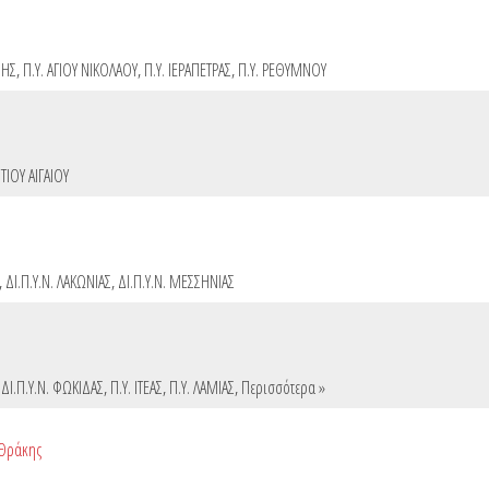
ΝΗΣ
,
Π.Υ. ΑΓΙΟΥ ΝΙΚΟΛΑΟΥ
,
Π.Υ. ΙΕΡΑΠΕΤΡΑΣ
,
Π.Υ. ΡΕΘΥΜΝΟΥ
ΤΙΟΥ ΑΙΓΑΙΟΥ
,
ΔΙ.Π.Υ.Ν. ΛΑΚΩΝΙΑΣ
,
ΔΙ.Π.Υ.Ν. ΜΕΣΣΗΝΙΑΣ
,
ΔΙ.Π.Υ.Ν. ΦΩΚΙΔΑΣ
,
Π.Υ. ΙΤΕΑΣ
,
Π.Υ. ΛΑΜΙΑΣ
,
Περισσότερα »
 Θράκης