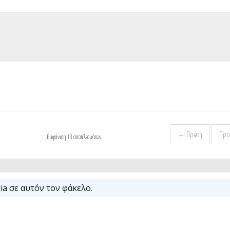
← Πρώτη
Προ
Εμφάνιση 13 αποτελεσμάτων.
a σε αυτόν τον φάκελο.