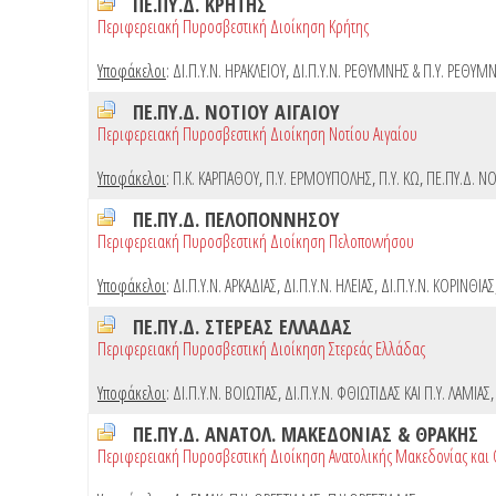
ΠΕ.ΠΥ.Δ. ΚΡΗΤΗΣ
Περιφερειακή Πυροσβεστική Διοίκηση Κρήτης
Υποφάκελοι
:
ΔΙ.Π.Υ.Ν. ΗΡΑΚΛΕΙΟΥ
,
ΔΙ.Π.Υ.Ν. ΡΕΘΥΜΝΗΣ & Π.Υ. ΡΕΘΥΜ
ΠΕ.ΠΥ.Δ. ΝΟΤΙΟΥ ΑΙΓΑΙΟΥ
Περιφερειακή Πυροσβεστική Διοίκηση Νοτίου Αιγαίου
Υποφάκελοι
:
Π.Κ. ΚΑΡΠΑΘΟΥ
,
Π.Υ. ΕΡΜΟΥΠΟΛΗΣ
,
Π.Υ. ΚΩ
,
ΠΕ.ΠΥ.Δ. ΝΟ
ΠΕ.ΠΥ.Δ. ΠΕΛΟΠΟΝΝΗΣΟΥ
Περιφερειακή Πυροσβεστική Διοίκηση Πελοποννήσου
Υποφάκελοι
:
ΔΙ.Π.Υ.Ν. ΑΡΚΑΔΙΑΣ
,
ΔΙ.Π.Υ.Ν. ΗΛΕΙΑΣ
,
ΔΙ.Π.Υ.Ν. ΚΟΡΙΝΘΙΑΣ
ΠΕ.ΠΥ.Δ. ΣΤΕΡΕΑΣ ΕΛΛΑΔΑΣ
Περιφερειακή Πυροσβεστική Διοίκηση Στερεάς Ελλάδας
Υποφάκελοι
:
ΔΙ.Π.Υ.Ν. ΒΟΙΩΤΙΑΣ
,
ΔΙ.Π.Υ.Ν. ΦΘΙΩΤΙΔΑΣ ΚΑΙ Π.Υ. ΛΑΜΙΑΣ
ΠΕ.ΠΥ.Δ. ΑΝΑΤΟΛ. ΜΑΚΕΔΟΝΙΑΣ & ΘΡΑΚΗΣ
Περιφερειακή Πυροσβεστική Διοίκηση Ανατολικής Μακεδονίας και