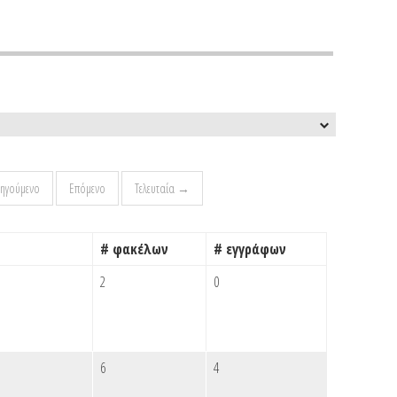
ηγούμενο
Επόμενο
Τελευταία →
# φακέλων
# εγγράφων
2
0
6
4