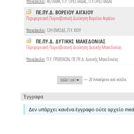
Υποφάκελοι
:
4η ΕΜΑΚ
,
Π.Υ. ΟΡΕΣΤΙΑΔΑΣ
,
Π.Υ.ΟΡΕΣΤΙΑΔΑΣ
ΠΕ.ΠΥ.Δ. ΒΟΡΕΙΟΥ ΑΙΓΑΙΟΥ
Περιφερειακή Πυροσβεστική Διοίκηση Βορείου Αιγαίου
Υποφάκελοι
:
12Η ΕΜΟΔΕ
,
Π.Υ. ΧΙΟΥ
ΠΕ.ΠΥ.Δ. ΔΥΤΙΚΗΣ ΜΑΚΕΔΟΝΙΑΣ
Περιφερειακή Πυροσβεστική Διοίκηση Δυτικής Μακεδονίας
Υποφάκελοι
:
Π.Υ. ΓΡΕΒΕΝΩΝ
,
ΠΕ.ΠΥ.Δ. Δυτικής Μακεδονίας
— 20 Αντικείμενα ανά σελίδα
Σελίδα 1 από 1
Έγγραφα
Δεν υπάρχει κανένα έγγραφο ούτε αρχείο medi