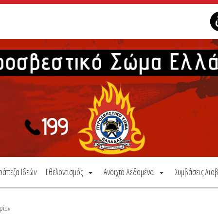
ράπεζα Ιδεών
Εθελοντισμός
Ανοιχτά Δεδομένα
Συμβάσεις Διαβ
ρίων