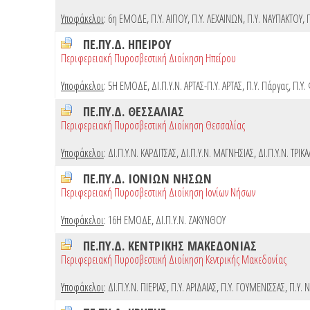
Υποφάκελοι
:
6η ΕΜΟΔΕ
,
Π.Υ. ΑΙΓΙΟΥ
,
Π.Υ. ΛΕΧΑΙΝΩΝ
,
Π.Υ. ΝΑΥΠΑΚΤΟΥ
,
ΠΕ.ΠΥ.Δ. ΗΠΕΙΡΟΥ
Περιφερειακή Πυροσβεστική Διοίκηση Ηπείρου
Υποφάκελοι
:
5Η ΕΜΟΔΕ
,
ΔΙ.Π.Υ.Ν. ΑΡΤΑΣ-Π.Υ. ΑΡΤΑΣ
,
Π.Υ. Πάργας
,
Π.Υ.
ΠΕ.ΠΥ.Δ. ΘΕΣΣΑΛΙΑΣ
Περιφερειακή Πυροσβεστική Διοίκηση Θεσσαλίας
Υποφάκελοι
:
ΔΙ.Π.Υ.Ν. ΚΑΡΔΙΤΣΑΣ
,
ΔΙ.Π.Υ.Ν. ΜΑΓΝΗΣΙΑΣ
,
ΔΙ.Π.Υ.Ν. ΤΡΙΚ
ΠΕ.ΠΥ.Δ. ΙΟΝΙΩΝ ΝΗΣΩΝ
Περιφερειακή Πυροσβεστική Διοίκηση Ιονίων Νήσων
Υποφάκελοι
:
16Η ΕΜΟΔΕ
,
ΔΙ.Π.Υ.Ν. ΖΑΚΥΝΘΟΥ
ΠΕ.ΠΥ.Δ. ΚΕΝΤΡΙΚΗΣ ΜΑΚΕΔΟΝΙΑΣ
Περιφερειακή Πυροσβεστική Διοίκηση Κεντρικής Μακεδονίας
Υποφάκελοι
:
ΔΙ.Π.Υ.Ν. ΠΙΕΡΙΑΣ
,
Π.Υ. ΑΡΙΔΑΙΑΣ
,
Π.Υ. ΓΟΥΜΕΝΙΣΣΑΣ
,
Π.Υ. 