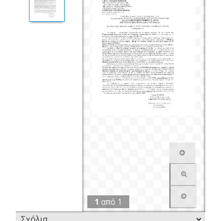
1
από
1
Σχόλια