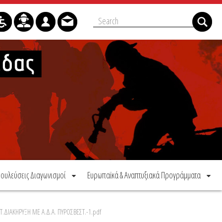
ουλεύσεις Διαγωνισμοί
Ευρωπαϊκά & Αναπτυξιακά Προγράμματα
Τ.ΔΙΑΚΗΡΥΞΗ ΜΕ Α.Δ.Α. ΠΥΡΟΣΒΕΣΤ.-1.pdf