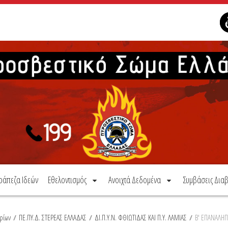
ράπεζα Ιδεών
Εθελοντισμός
Ανοιχτά Δεδομένα
Συμβάσεις Διαβ
ρίων
/
ΠΕ.ΠΥ.Δ. ΣΤΕΡΕΑΣ ΕΛΛΑΔΑΣ
/
ΔΙ.Π.Υ.Ν. ΦΘΙΩΤΙΔΑΣ ΚΑΙ Π.Υ. ΛΑΜΙΑΣ
/
Β' ΕΠΑΝΑΛΗΠ