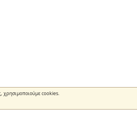
ς, χρησιμοποιούμε cookies.
Το Πυροσβεστικό Σώμα
Τράπεζα Ιδεών