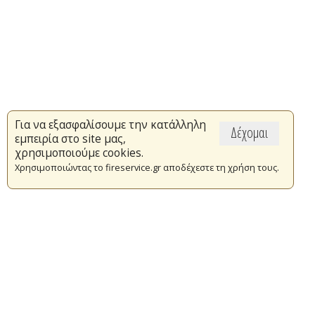
Για να εξασφαλίσουμε την κατάλληλη
Δέχομαι
εμπειρία στο site μας,
χρησιμοποιούμε cookies.
Χρησιμοποιώντας το fireservice.gr αποδέχεστε τη χρήση τους.
Επικαιρότητα
Το Πυροσβεστικό Σώμα
Πυρασφάλεια
Τράπεζα Ιδεών