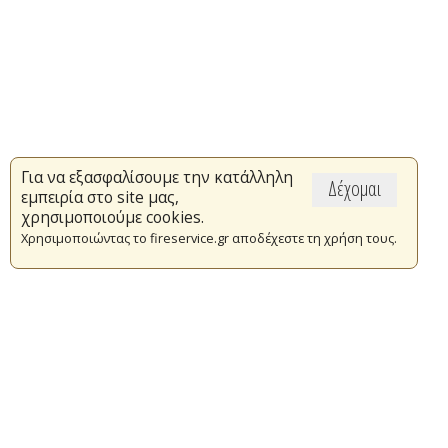
Για να εξασφαλίσουμε την κατάλληλη
Δέχομαι
εμπειρία στο site μας,
χρησιμοποιούμε cookies.
Χρησιμοποιώντας το fireservice.gr αποδέχεστε τη χρήση τους.
Επικαιρότητα
Το Πυροσβεστικό Σώμα
Πυρασφάλεια
Τράπεζα Ιδεών