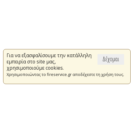
Για να εξασφαλίσουμε την κατάλληλη
Δέχομαι
εμπειρία στο site μας,
χρησιμοποιούμε cookies.
Χρησιμοποιώντας το fireservice.gr αποδέχεστε τη χρήση τους.
Επικαιρότητα
Το Πυροσβεστικό Σώμα
Πυρασφάλεια
Τράπεζα Ιδεών