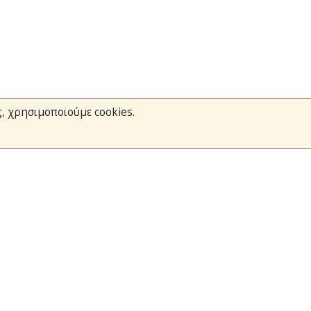
ς, χρησιμοποιούμε cookies.
Το Πυροσβεστικό Σώμα
Τράπεζα Ιδεών
Ανοιχτά Δεδομένα
σμοί
Ευρωπαϊκά & Αναπτυξιακά Προγράμματα