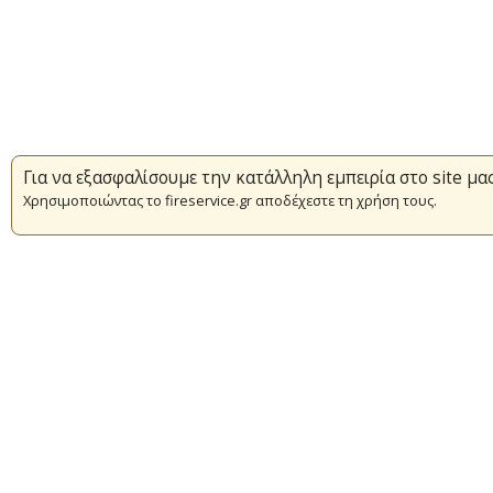
Για να εξασφαλίσουμε την κατάλληλη εμπειρία στο site μα
Χρησιμοποιώντας το fireservice.gr αποδέχεστε τη χρήση τους.
Επικαιρότητα
Πυρασφάλεια
Εθελοντισμός
Συμβάσεις Διαβουλεύσεις Διαγωνι
© Copyright 2016 Αρχηγείο Πυροσβεστικού Σώματος