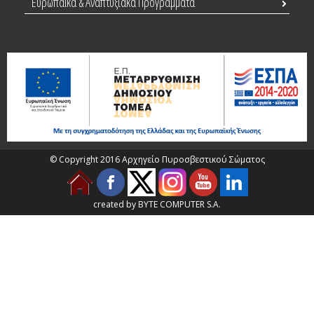
Ευρωπαϊκά & Αναπτυξιακά Προγράμματα
© Copyright 2016 Αρχηγείο Πυροσβεστικού Σώματος
created by BYTE COMPUTER S.A.