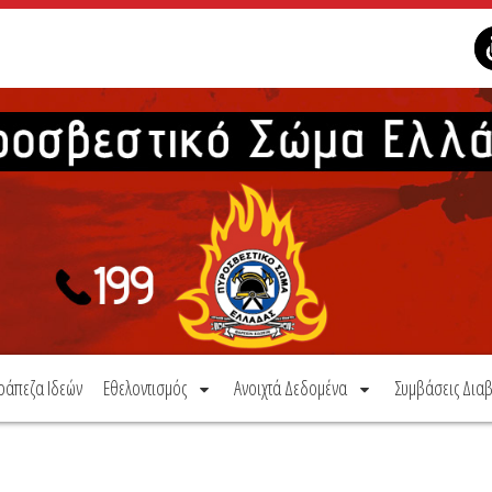
ράπεζα Ιδεών
Εθελοντισμός
Ανοιχτά Δεδομένα
Συμβάσεις Διαβ