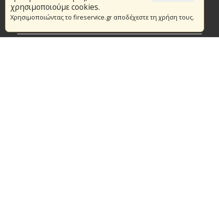
Το Πυροσβεστικό Σώμα
χρησιμοποιούμε cookies.
Χρησιμοποιώντας το fireservice.gr αποδέχεστε τη χρήση τους.
Πυρασφάλεια
Τράπεζα Ιδεών
Εθελοντισμός
Ανοιχτά Δεδομένα
Συμβάσεις Διαβουλεύσεις Διαγωνισμοί
Ευρωπαϊκά & Αναπτυξιακά Προγράμματα