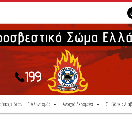
ράπεζα Ιδεών
Εθελοντισμός
Ανοιχτά Δεδομένα
Συμβάσεις Διαβ