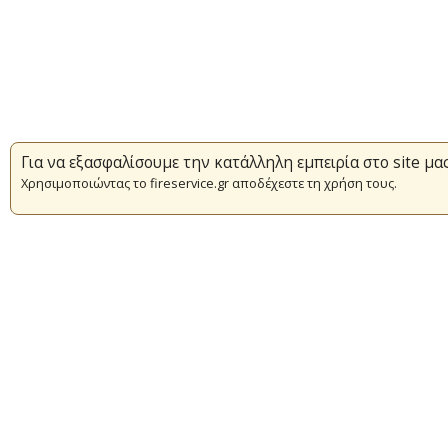
Για να εξασφαλίσουμε την κατάλληλη εμπειρία στο site μα
Χρησιμοποιώντας το fireservice.gr αποδέχεστε τη χρήση τους.
Επικαιρότητα
Πυρασφάλεια
Εθελοντισμός
Συμβάσεις Διαβουλεύσεις Διαγωνι
© Copyright 2016 Αρχηγείο Πυροσβεστικού Σώματος