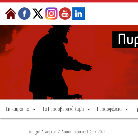
Μετάβαση στο περιεχόμενο
Επικαιρότητα
Το Πυροσβεστικό Σώμα
Πυρασφάλεια
Τ
Ανοιχτά Δεδομένα
/
Δραστηριότητες Π.Σ.
/
2022