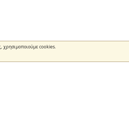
ς, χρησιμοποιούμε cookies.
Το Πυροσβεστικό Σώμα
Τράπεζα Ιδεών
Ανοιχτά Δεδομένα
σμοί
Ευρωπαϊκά & Αναπτυξιακά Προγράμματα