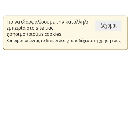
Για να εξασφαλίσουμε την κατάλληλη
Δέχομαι
εμπειρία στο site μας,
χρησιμοποιούμε cookies.
Χρησιμοποιώντας το fireservice.gr αποδέχεστε τη χρήση τους.
Επικαιρότητα
Το Πυροσβεστικό Σώμα
Πυρασφάλεια
Τράπεζα Ιδεών
Εθελοντισμός
Ανοιχτά Δεδομένα
Συμβάσεις Διαβουλεύσεις Διαγωνισμοί