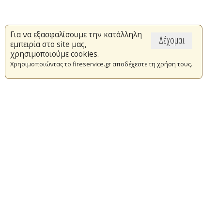
Για να εξασφαλίσουμε την κατάλληλη
Δέχομαι
εμπειρία στο site μας,
χρησιμοποιούμε cookies.
Χρησιμοποιώντας το fireservice.gr αποδέχεστε τη χρήση τους.
Επικαιρότητα
Το Πυροσβεστικό Σώμα
Πυρασφάλεια
Τράπεζα Ιδεών
Εθελοντισμός
Ανοιχτά Δεδομένα
Συμβάσεις Διαβουλεύσεις Διαγωνισμοί