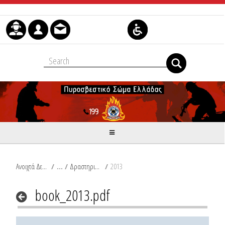
Μετάβαση στο περιεχόμενο
Ανοιχτά Δεδομένα
/
Δραστηριότητες Π.Σ.
/
2013
book_2013.pdf