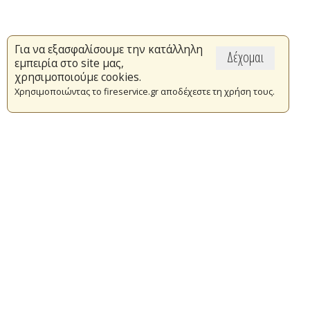
Για να εξασφαλίσουμε την κατάλληλη
Δέχομαι
εμπειρία στο site μας,
χρησιμοποιούμε cookies.
Χρησιμοποιώντας το fireservice.gr αποδέχεστε τη χρήση τους.
Επικαιρότητα
Το Πυροσβεστικό Σώμα
Πυρασφάλεια
Τράπεζα Ιδεών
Εθελοντισμός
Ανοιχτά Δεδομένα
Συμβάσεις Διαβουλεύσεις Διαγωνισμοί