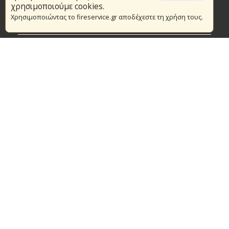
Το Πυροσβεστικό Σώμα
χρησιμοποιούμε cookies.
Χρησιμοποιώντας το fireservice.gr αποδέχεστε τη χρήση τους.
Πυρασφάλεια
Τράπεζα Ιδεών
Εθελοντισμός
Ανοιχτά Δεδομένα
Συμβάσεις Διαβουλεύσεις Διαγωνισμοί
Ευρωπαϊκά & Αναπτυξιακά Προγράμματα