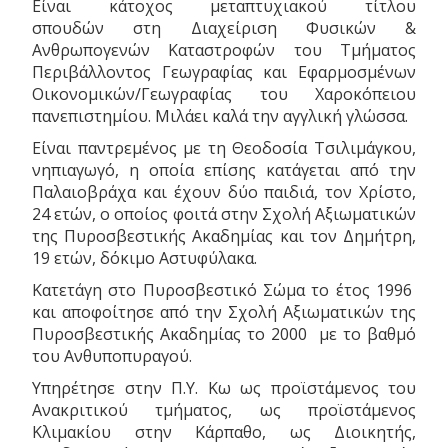
Είναι κάτοχος μεταπτυχιακού τίτλου
σπουδών στη Διαχείριση Φυσικών &
Ανθρωπογενών Καταστροφών του Τμήματος
Περιβάλλοντος Γεωγραφίας και Εφαρμοσμένων
Οικονομικών/Γεωγραφίας του Χαροκόπειου
πανεπιστημίου. Μιλάει καλά την αγγλική γλώσσα.
Είναι παντρεμένος με τη Θεοδοσία Τσιλιμάγκου,
νηπιαγωγό, η οποία επίσης κατάγεται από την
Παλαιοβράχα και έχουν δύο παιδιά, τον Χρίστο,
24 ετών, ο οποίος φοιτά στην Σχολή Αξιωματικών
της Πυροσβεστικής Ακαδημίας και τον Δημήτρη,
19 ετών, δόκιμο Αστυφύλακα.
Κατετάγη στο Πυροσβεστικό Σώμα το έτος 1996
και αποφοίτησε από την Σχολή Αξιωματικών της
Πυροσβεστικής Ακαδημίας το 2000 με το βαθμό
του Ανθυποπυραγού.
Υπηρέτησε στην Π.Υ. Κω ως προϊστάμενος του
Ανακριτικού τμήματος, ως προϊστάμενος
Κλιμακίου στην Κάρπαθο, ως Διοικητής,