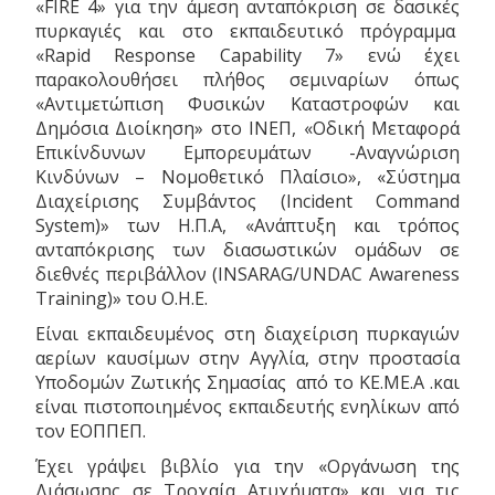
«FIRE 4» για την άμεση ανταπόκριση σε δασικές
πυρκαγιές και στο εκπαιδευτικό πρόγραμμα
«Rapid Response Capability 7» ενώ έχει
παρακολουθήσει πλήθος σεμιναρίων όπως
«Αντιμετώπιση Φυσικών Καταστροφών και
Δημόσια Διοίκηση» στο ΙΝΕΠ, «Οδική Μεταφορά
Επικίνδυνων Εμπορευμάτων -Αναγνώριση
Κινδύνων – Νομοθετικό Πλαίσιο», «Σύστημα
Διαχείρισης Συμβάντος (Incident Command
System)» των Η.Π.Α, «Ανάπτυξη και τρόπος
ανταπόκρισης των διασωστικών ομάδων σε
διεθνές περιβάλλον (INSARAG/UNDAC Awareness
Training)» του Ο.Η.Ε.
Είναι εκπαιδευμένος στη διαχείριση πυρκαγιών
αερίων καυσίμων στην Αγγλία, στην προστασία
Υποδομών Ζωτικής Σημασίας από το ΚΕ.ΜΕ.Α .και
είναι πιστοποιημένος εκπαιδευτής ενηλίκων από
τον ΕΟΠΠΕΠ.
Έχει γράψει βιβλίο για την «Οργάνωση της
Διάσωσης σε Τροχαία Ατυχήματα» και για τις