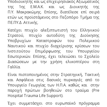
Υποδιοικητής και ως επιχειρησιακός Αξιωματικός
της 1ης Ε.Μ.Α.Κ. και ως Διοικητής της
Π.Υ. Μακρακώμης. Επίσης, διατέλεσε επί σειρά
ετών ως προϊστάμενος στο Πεζοπόρο Τμήμα της
ΠΕ.ΠΥ.Δ .Αττικής.
Κατέχει πτυχίο αλεξιπτωτιστή του Ελληνικού
Στρατού, πτυχίο αυτοδύτη της Διοίκησης
Υποβρυχίων Καταστροφών του Πολεμικού
Ναυτικού και πτυχίο διαχείρισης κρίσεων του
Ινστιτούτου Επιμόρφωσης του Υπουργείου
Εσωτερικών. Επίσης, έχει τελειώσει το Σχολείο
Διασώσεων με την χρήση ελικοπτέρου στη
Γαλλία.
Είναι πιστοποιημένος στην Στρατηγική, Τακτική
και Ασφάλεια στις δασικές πυρκαγιές από το
Υπουργείο Γεωργίας των Η.Π.Α. καθώς και στην
παροχή πρώτων βοηθειών στο τραύμα (Pre
Hospital Trauma Life Support).
Έχει συμμετάσχει στο ευρωπαϊκό πρόγραμμα