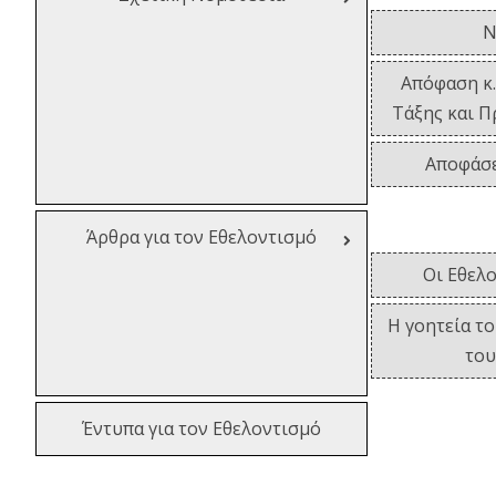
N
Απόφαση κ
Τάξης και Π
Αποφάσε
Άρθρα για τον Εθελοντισμό
Οι Εθελο
Η γοητεία τ
το
Έντυπα για τον Εθελοντισμό