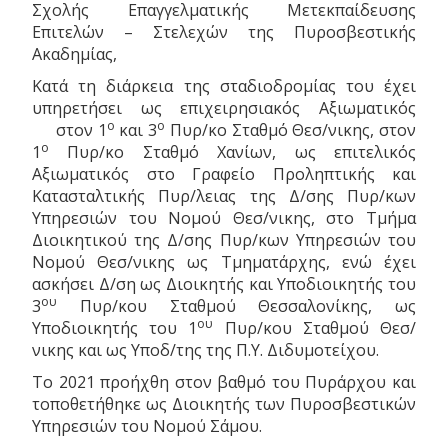
Σχολής Επαγγελματικής Μετεκπαίδευσης
Επιτελών – Στελεχών της Πυροσβεστικής
Ακαδημίας,
Κατά τη διάρκεια της σταδιοδρομίας του έχει
υπηρετήσει ως επιχειρησιακός Αξιωματικός
ο
ο
στον 1
και 3
Πυρ/κο Σταθμό Θεσ/νικης, στον
ο
1
Πυρ/κο Σταθμό Χανίων, ως επιτελικός
Αξιωματικός στο Γραφείο Προληπτικής και
Κατασταλτικής Πυρ/λειας της Δ/σης Πυρ/κων
Υπηρεσιών του Νομού Θεσ/νικης, στο Τμήμα
Διοικητικού της Δ/σης Πυρ/κων Υπηρεσιών του
Νομού Θεσ/νικης ως Τμηματάρχης, ενώ έχει
ασκήσει Δ/ση ως Διοικητής και Υποδιοικητής του
ου
3
Πυρ/κου Σταθμού Θεσσαλονίκης, ως
ου
Υποδιοικητής του 1
Πυρ/κου Σταθμού Θεσ/
νικης και ως Υποδ/της της Π.Υ. Διδυμοτείχου.
Το 2021 προήχθη στον βαθμό του Πυράρχου και
τοποθετήθηκε ως Διοικητής των Πυροσβεστικών
Υπηρεσιών του Νομού Σάμου.