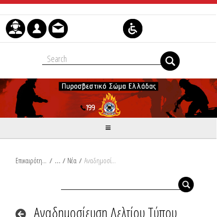
Μετάβαση στο περιεχόμενο
Επικαιρότητα
/
Νέα
/
Αναδημοσίευση Δελτίου Τύπου Υπουργείου Κλιματικής Κρίσης και Πολιτικής Προστασίας: Ε. Τουρνάς: Αντιπυρική περίοδος 2026: «Προετοιμαζόμαστε για τα δύσκολα» – Πιστοί στο δόγμα, προτεραιότητα σε πρόληψη και αυστηρούς ελέγχους
Αναδημοσίευση Δελτίου Τύπου