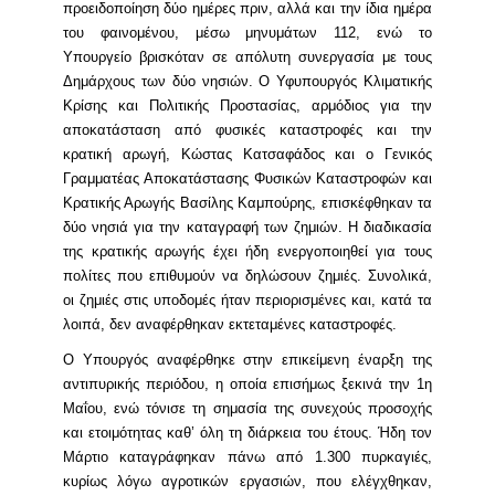
προειδοποίηση δύο ημέρες πριν, αλλά και την ίδια ημέρα
του φαινομένου, μέσω μηνυμάτων 112, ενώ το
Υπουργείο βρισκόταν σε απόλυτη συνεργασία με τους
Δημάρχους των δύο νησιών. Ο Υφυπουργός Κλιματικής
Κρίσης και Πολιτικής Προστασίας, αρμόδιος για την
αποκατάσταση από φυσικές καταστροφές και την
κρατική αρωγή, Κώστας Κατσαφάδος και ο Γενικός
Γραμματέας Αποκατάστασης Φυσικών Καταστροφών και
Κρατικής Αρωγής Βασίλης Καμπούρης, επισκέφθηκαν τα
δύο νησιά για την καταγραφή των ζημιών. Η διαδικασία
της κρατικής αρωγής έχει ήδη ενεργοποιηθεί για τους
πολίτες που επιθυμούν να δηλώσουν ζημιές. Συνολικά,
οι ζημιές στις υποδομές ήταν περιορισμένες και, κατά τα
λοιπά, δεν αναφέρθηκαν εκτεταμένες καταστροφές.
Ο Υπουργός αναφέρθηκε στην επικείμενη έναρξη της
αντιπυρικής περιόδου, η οποία επισήμως ξεκινά την 1η
Μαΐου, ενώ τόνισε τη σημασία της συνεχούς προσοχής
και ετοιμότητας καθ’ όλη τη διάρκεια του έτους. Ήδη τον
Μάρτιο καταγράφηκαν πάνω από 1.300 πυρκαγιές,
κυρίως λόγω αγροτικών εργασιών, που ελέγχθηκαν,