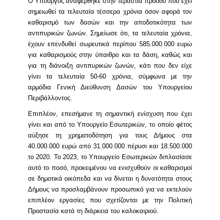
Ο Υπουργός αναφέρθηκε στην τεράστια πρόοδο που έχει
σημειωθεί τα τελευταία τέσσερα χρόνια όσον αφορά τον
καθαρισμό των δασών και την αποδοτικότητα των
αντιπυρικών ζωνών. Σημείωσε ότι, τα τελευταία χρόνια,
έχουν επενδυθεί σωρευτικά περίπου 585.000.000 ευρώ
για καθαρισμούς στην ύπαιθρο και τα δάση, καθώς και
για τη διάνοιξη αντιπυρικών ζωνών, κάτι που δεν είχε
γίνει τα τελευταία 50-60 χρόνια, σύμφωνα με την
αρμόδια Γενική Διεύθυνση Δασών του Υπουργείου
Περιβάλλοντος.
Επιπλέον, επεσήμανε τη σημαντική ενίσχυση που έχει
γίνει και από το Υπουργείο Εσωτερικών, το οποίο φέτος
αύξησε τη χρηματοδότηση για τους Δήμους στα
40.000.000 ευρώ από 31.000.000 πέρυσι και 18.500.000
το 2020. Το 2023, το Υπουργείο Εσωτερικών διπλασίασε
αυτό το ποσό, προκειμένου να ενισχυθούν οι καθαρισμοί
σε δημοτικά οικόπεδα και να δίνεται η δυνατότητα στους
Δήμους να προσλαμβάνουν προσωπικό για να εκτελούν
επιπλέον εργασίες που σχετίζονται με την Πολιτική
Προστασία κατά τη διάρκεια του καλοκαιριού.