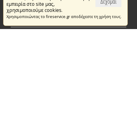
Δέχομαι
εμπειρία στο site μας,
Το Πυροσβεστικό Σώμα
χρησιμοποιούμε cookies.
Χρησιμοποιώντας το fireservice.gr αποδέχεστε τη χρήση τους.
Πυρασφάλεια
Τράπεζα Ιδεών
Εθελοντισμός
Ανοιχτά Δεδομένα
Συμβάσεις Διαβουλεύσεις Διαγωνισμοί
Ευρωπαϊκά & Αναπτυξιακά Προγράμματα