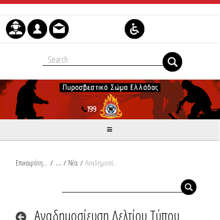
Μετάβαση στο περιεχόμενο
Επικαιρότητα
/
Νέα
/
Αναδημοσίευση Δελτίου Τύπου Υπουργείου Κλιματικής Κρίσης και Πολιτικής Προστασίας: Γιάννης Κεφαλογιάννης: «Συνεχής προσοχή και ετοιμότητα όλο το έτος»
Αναδημοσίευση Δελτίου Τύπου