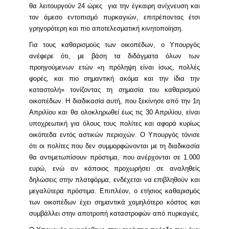
θα λειτουργούν 24 ώρες για την έγκαιρη ανίχνευση και
τον άμεσο εντοπισμό πυρκαγιών, επιτρέποντας έτσι
γρηγορότερη και πιο αποτελεσματική κινητοποίηση.
Για τους καθαρισμούς των οικοπέδων, ο Υπουργός
ανέφερε ότι, με βάση τα διδάγματα όλων των
προηγούμενων ετών «η πρόληψη είναι ίσως, πολλές
φορές, και πιο σημαντική ακόμα και την ίδια την
καταστολή» τονίζοντας τη σημασία του καθαρισμού
οικοπέδων. Η διαδικασία αυτή, που ξεκίνησε από την 1η
Απριλίου και θα ολοκληρωθεί έως τις 30 Απριλίου, είναι
υποχρεωτική για όλους τους πολίτες και αφορά κυρίως
οικόπεδα εντός αστικών περιοχών. Ο Υπουργός τόνισε
ότι οι πολίτες που δεν συμμορφώνονται με τη διαδικασία
θα αντιμετωπίσουν πρόστιμα, που ανέρχονται σε 1.000
ευρώ, ενώ αν κάποιος προχωρήσει σε αναληθείς
δηλώσεις στην πλατφόρμα, ενδέχεται να επιβληθούν και
μεγαλύτερα πρόστιμα. Επιπλέον, ο ετήσιος καθαρισμός
των οικοπέδων έχει σημαντικά χαμηλότερο κόστος και
συμβάλλει στην αποτροπή καταστροφών από πυρκαγιές.