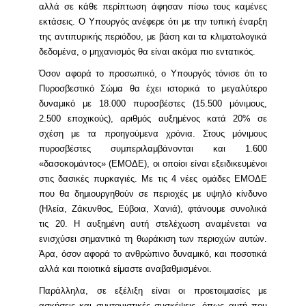
αλλά σε κάθε περίπτωση άφησαν πίσω τους καμένες
εκτάσεις. Ο Υπουργός ανέφερε ότι με την τυπική έναρξη
της αντιπυρικής περιόδου, με βάση και τα κλιματολογικά
δεδομένα, ο μηχανισμός θα είναι ακόμα πιο εντατικός.
Όσον αφορά το προσωπικό, ο Υπουργός τόνισε ότι το
Πυροσβεστικό Σώμα θα έχει ιστορικά το μεγαλύτερο
δυναμικό με 18.000 πυροσβέστες (15.500 μόνιμους,
2.500 εποχικούς), αριθμός αυξημένος κατά 20% σε
σχέση με τα προηγούμενα χρόνια. Στους μόνιμους
πυροσβέστες συμπεριλαμβάνονται και 1.600
«δασοκομάντος» (ΕΜΟΔΕ), οι οποίοι είναι εξειδικευμένοι
στις δασικές πυρκαγιές. Με τις 4 νέες ομάδες ΕΜΟΔΕ
που θα δημιουργηθούν σε περιοχές με υψηλό κίνδυνο
(Ηλεία, Ζάκυνθος, Εύβοια, Χανιά), φτάνουμε συνολικά
τις 20. Η αυξημένη αυτή στελέχωση αναμένεται να
ενισχύσει σημαντικά τη θωράκιση των περιοχών αυτών.
Άρα, όσον αφορά το ανθρώπινο δυναμικό, και ποσοτικά
αλλά και ποιοτικά είμαστε αναβαθμισμένοι.
Παράλληλα, σε εξέλιξη είναι οι προετοιμασίες με
ασκήσεις και συντονιστικές συσκέψεις, όπως αυτή που