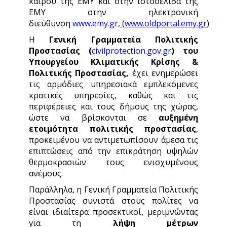
καιρού της ΕΜΥ και στην ιστοσελίδα της
ΕΜΥ στην ηλεκτρονική
διεύθυνση
www.emy.gr
,
(
www.oldportal.emy.gr
)
Η
Γενική Γραμματεία Πολιτικής
Προστασίας (
civilprotection.gov.gr
)
του
Υπουργείου Κλιματικής Κρίσης &
Πολιτικής Προστασίας,
έχει ενημερώσει
τις αρμόδιες υπηρεσιακά εμπλεκόμενες
κρατικές υπηρεσίες, καθώς και τις
περιφέρειες και τους δήμους της χώρας,
ώστε να βρίσκονται σε
αυξημένη
ετοιμότητα πολιτικής προστασίας
,
προκειμένου να αντιμετωπίσουν άμεσα τις
επιπτώσεις από την επικράτηση υψηλών
θερμοκρασιών τους ενισχυμένους
ανέμους.
Παράλληλα, η Γενική Γραμματεία Πολιτικής
Προστασίας συνιστά στους πολίτες να
είναι ιδιαίτερα προσεκτικοί, μεριμνώντας
για τη
λήψη μέτρων