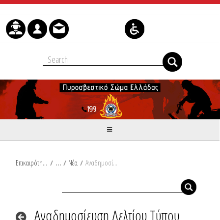
Μετάβαση στο περιεχόμενο
Επικαιρότητα
/
Νέα
/
Αναδημοσίευση Δελτίου Τύπου Υπουργείου Κλιματικής Κρίσης και Πολιτικής Προστασίας: Πολύ υψηλές θερμοκρασίες προβλέπονται στην ανατολική κυρίως χώρα για σήμερα Τετάρτη (09-07-25). Ενίσχυση των ανέμων από σήμερα το μεσημέρι
Αναδημοσίευση Δελτίου Τύπου