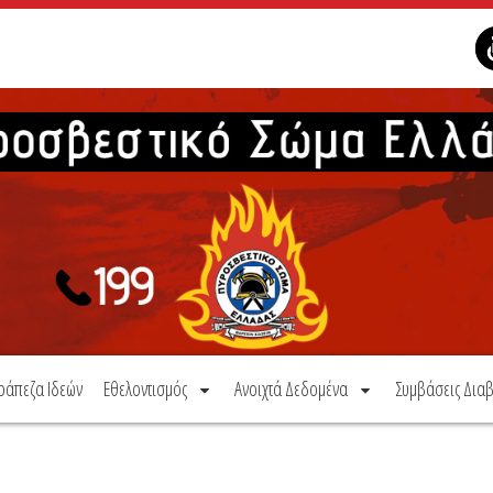
ράπεζα Ιδεών
Εθελοντισμός
Ανοιχτά Δεδομένα
Συμβάσεις Διαβ