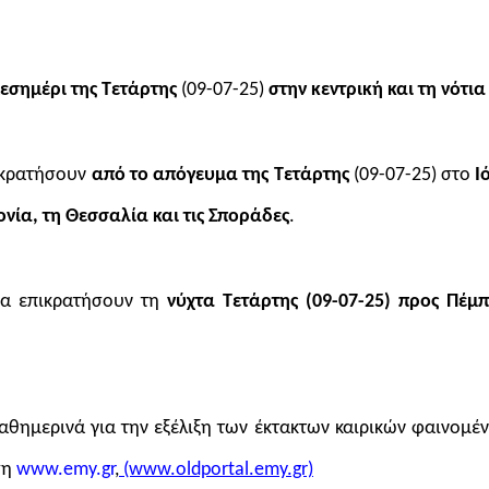
εσημέρι της Τετάρτης
(09-07-25)
στην κεντρική και τη νότι
ικρατήσουν
από το απόγευμα της Τετάρτης
(09-07-25) στο
Ι
νία, τη Θεσσαλία και τις Σποράδες
.
α επικρατήσουν τη
νύχτα Τετάρτης (09-07-25) προς Πέμ
θημερινά για την εξέλιξη των έκτακτων καιρικών φαινομέν
ση
www
.
emy
.
gr
,
(www.oldportal.emy.gr)