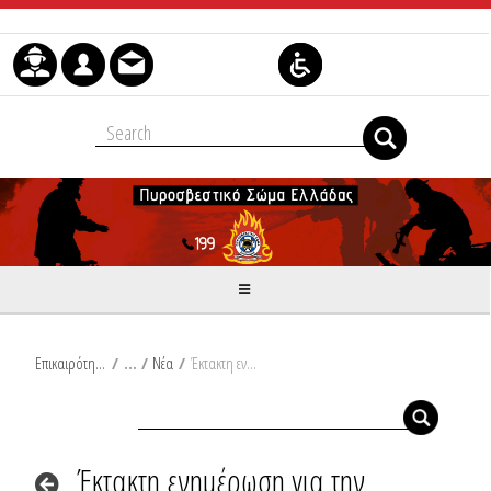
Μετάβαση στο περιεχόμενο
Επικαιρότητα
/
Νέα
/
Έκτακτη ενημέρωση για την πυρκαγιά που εκδηλώθηκε σήμερα 04 Ιουλίου 2025, στην περιοχή Άγιος Δημήτριος στο Κορωπί Αττικής, πραγματοποίησε ο Εκπρόσωπος Τύπου του Πυροσβεστικού Σώματος, Πύραρχος Βασίλειος Βαθρακογιάννης:
Έκτακτη ενημέρωση για την