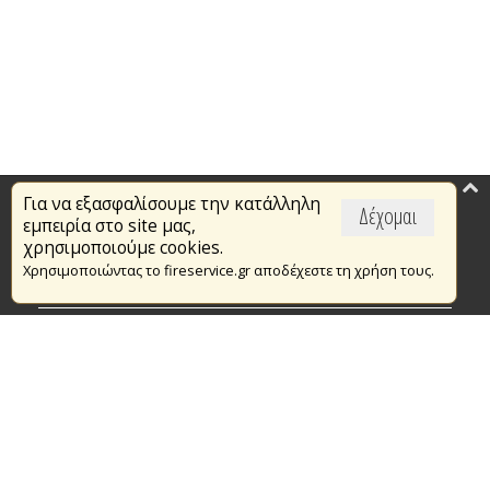
Για να εξασφαλίσουμε την κατάλληλη
Επικαιρότητα
Δέχομαι
εμπειρία στο site μας,
Το Πυροσβεστικό Σώμα
χρησιμοποιούμε cookies.
Χρησιμοποιώντας το fireservice.gr αποδέχεστε τη χρήση τους.
Πυρασφάλεια
Τράπεζα Ιδεών
Εθελοντισμός
Ανοιχτά Δεδομένα
Συμβάσεις Διαβουλεύσεις Διαγωνισμοί