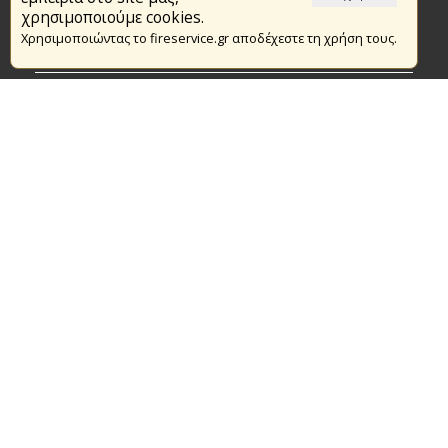
Το Πυροσβεστικό Σώμα
χρησιμοποιούμε cookies.
Χρησιμοποιώντας το fireservice.gr αποδέχεστε τη χρήση τους.
Πυρασφάλεια
Τράπεζα Ιδεών
Εθελοντισμός
Ανοιχτά Δεδομένα
Συμβάσεις Διαβουλεύσεις Διαγωνισμοί
Ευρωπαϊκά & Αναπτυξιακά Προγράμματα