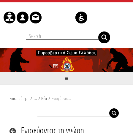
Μετάβαση στο περιεχόμενο
Επικαιρότητα
/
Νέα
/
Ενισχύοντας τη γνώση, ενδυναμώνουμε την πρόληψη. Διημερίδα εκπαίδευσης ανακριτικών υπαλλήλων
Ενισχύοντας τη γνώση,