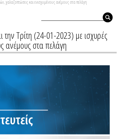
υνών, χαλαζοπτώσεις και ενισχυμένους ανέμους στα πελάγη
ι την Τρίτη (24-01-2023) με ισχυρές
υς ανέμους στα πελάγη