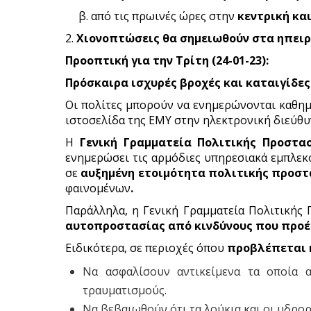
β. από τις πρωινές ώρες στην
κεντρική κα
2.
Χιονοπτώσεις θα σημειωθούν στα ηπειρ
Προοπτική για την Τρίτη (24-01-23):
Πρόσκαιρα ισχυρές βροχές και καταιγίδες
Οι πολίτες μπορούν να ενημερώνονται καθημε
ιστοσελίδα της ΕΜΥ στην ηλεκτρονική διεύθ
Η
Γενική Γραμματεία Πολιτικής Προστασ
ενημερώσει τις αρμόδιες υπηρεσιακά εμπλεκό
σε
αυξημένη ετοιμότητα πολιτικής προστ
φαινομένων
.
Παράλληλα, η Γενική Γραμματεία Πολιτικής Π
αυτοπροστασίας από
κινδύνους που προέ
Ειδικότερα, σε περιοχές όπου
προβλέπεται 
Να ασφαλίσουν αντικείμενα τα οποία 
τραυματισμούς.
Να βεβαιωθούν ότι τα λούκια και οι υδρορ