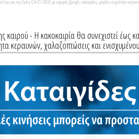
εί έως και την Τρίτη (24-01-2023) με ισχυρές βροχές, καταιγίδες, μεγάλη συχνότητα κερα
ς καιρού - Η κακοκαιρία θα συνεχιστεί έως κα
τητα κεραυνών, χαλαζοπτώσεις και ενισχυμένο