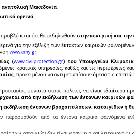
ι ανατολική Μακεδονία
.
ωτικά ορεινά
.
προβλέπεται ότι θα εκδηλωθούν
στην κεντρική και τη
ρινά για την εξέλιξη των έκτακτων καιρικών φαινομένων
υνση
www.emy.gr
.
ίας (
www.civilprotection.gr
)
του Υπουργείου Κλιματικ
μενες κρατικές υπηρεσίες, καθώς και τις περιφέρειες κα
ασίας
, προκειμένου να αντιμετωπίσουν άμεσα τις επιπτ
ροστασίας συνιστά στους πολίτες να είναι ιδιαίτερα πρ
ρχονται από την εκδήλωση των έντονων καιρικών φα
η εκδήλωση έντονων βροχοπτώσεων, καταιγίδων ή 
αν παρασυρθούν από τα έντονα καιρικά φαινόμενα εν
ροές των κατοικιών δεν είναι φραγμένα και λειτουργούν κ