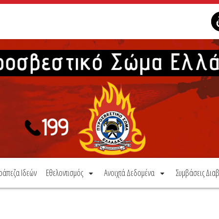
ράπεζα Ιδεών
Εθελοντισμός
Ανοιχτά Δεδομένα
Συμβάσεις Διαβ