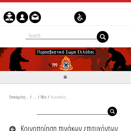
Μετάβαση στο περιεχόμενο
Επικαιρότητα
/
Νέα
/
Κοινοποίηση πινάκων επιτυχόντων - επιλαχόντων για κάλυψη διακοσίων εξήντα δύο (262) κενών θέσεων Πυροσβεστών εποχικής απασχόλησης στο Πυροσβεστικό Σώμα
Κοινοποίηση πινάκων επιτυχόντων