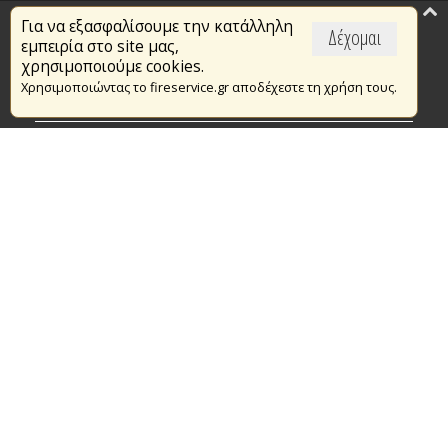
Για να εξασφαλίσουμε την κατάλληλη
Επικαιρότητα
Δέχομαι
εμπειρία στο site μας,
Το Πυροσβεστικό Σώμα
χρησιμοποιούμε cookies.
Χρησιμοποιώντας το fireservice.gr αποδέχεστε τη χρήση τους.
Πυρασφάλεια
Τράπεζα Ιδεών
Εθελοντισμός
Ανοιχτά Δεδομένα
Συμβάσεις Διαβουλεύσεις Διαγωνισμοί
Ευρωπαϊκά & Αναπτυξιακά Προγράμματα