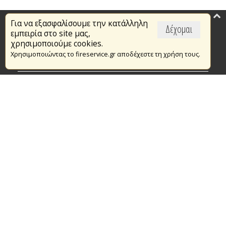
Για να εξασφαλίσουμε την κατάλληλη
Επικαιρότητα
Δέχομαι
εμπειρία στο site μας,
Το Πυροσβεστικό Σώμα
χρησιμοποιούμε cookies.
Χρησιμοποιώντας το fireservice.gr αποδέχεστε τη χρήση τους.
Πυρασφάλεια
Τράπεζα Ιδεών
Εθελοντισμός
Ανοιχτά Δεδομένα
Συμβάσεις Διαβουλεύσεις Διαγωνισμοί
Ευρωπαϊκά & Αναπτυξιακά Προγράμματα