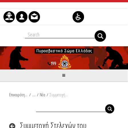
Μετάβαση στο περιεχόμενο
Επικαιρότητα
/
Νέα
/
Συμμετοχή Στελεχών του Πυροσβεστικού Σώματος στην Εθνική Εκστρατεία Εμβολιασμού – «Επιχείρηση Ελευθερία»
Συμμετοχή Στελεχών του