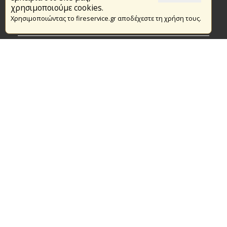
Το Πυροσβεστικό Σώμα
χρησιμοποιούμε cookies.
Χρησιμοποιώντας το fireservice.gr αποδέχεστε τη χρήση τους.
Πυρασφάλεια
Τράπεζα Ιδεών
Εθελοντισμός
Ανοιχτά Δεδομένα
Συμβάσεις Διαβουλεύσεις Διαγωνισμοί
Ευρωπαϊκά & Αναπτυξιακά Προγράμματα