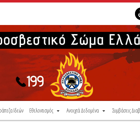
ράπεζα Ιδεών
Εθελοντισμός
Ανοιχτά Δεδομένα
Συμβάσεις Διαβ