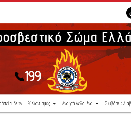
ράπεζα Ιδεών
Εθελοντισμός
Ανοιχτά Δεδομένα
Συμβάσεις Διαβ