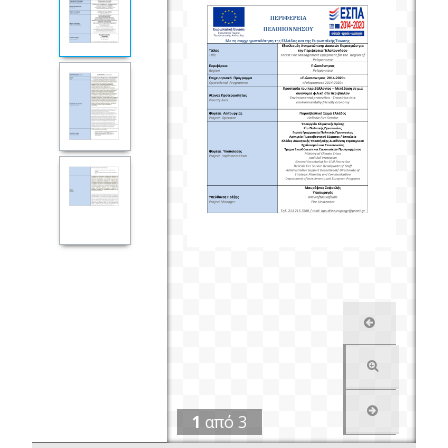
1
από
3