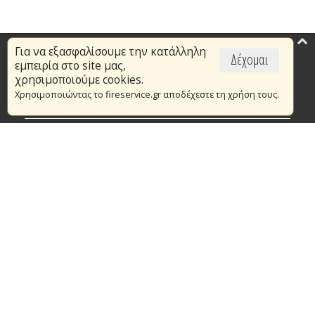
Για να εξασφαλίσουμε την κατάλληλη
Επικαιρότητα
Δέχομαι
εμπειρία στο site μας,
Το Πυροσβεστικό Σώμα
χρησιμοποιούμε cookies.
Χρησιμοποιώντας το fireservice.gr αποδέχεστε τη χρήση τους.
Πυρασφάλεια
Τράπεζα Ιδεών
Εθελοντισμός
Ανοιχτά Δεδομένα
Συμβάσεις Διαβουλεύσεις Διαγωνισμοί
Ευρωπαϊκά & Αναπτυξιακά Προγράμματα