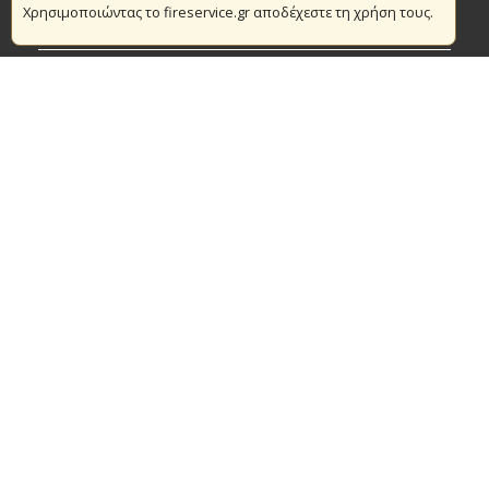
Χρησιμοποιώντας το fireservice.gr αποδέχεστε τη χρήση τους.
Πυρασφάλεια
Τράπεζα Ιδεών
Εθελοντισμός
Ανοιχτά Δεδομένα
Συμβάσεις Διαβουλεύσεις Διαγωνισμοί
Ευρωπαϊκά & Αναπτυξιακά Προγράμματα
© Copyright 2016 Αρχηγείο Πυροσβεστικού Σώματος