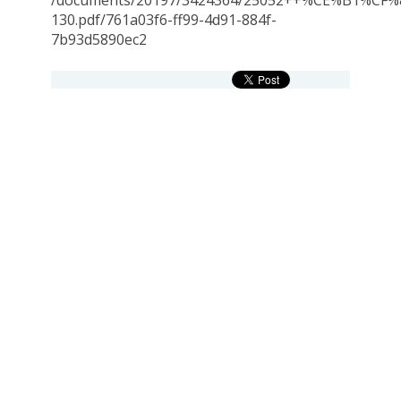
/documents/20197/3424364/25052++%CE%B1
130.pdf/761a03f6-ff99-4d91-884f-
7b93d5890ec2