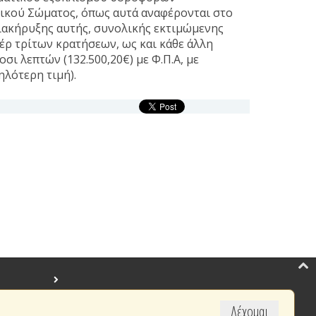
τικού Σώματος, όπως αυτά αναφέρονται στο
ιακήρυξης αυτής, συνολικής εκτιμώμενης
έρ τρίτων κρατήσεων, ως και κάθε άλλη
σι λεπτών (132.500,20€) με Φ.Π.Α, με
λότερη τιμή).
Δέχομαι