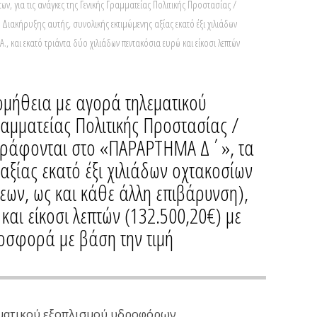
για τις ανάγκες της Γενικής Γραμματείας Πολιτικής Προστασίας /
κήρυξης αυτής, συνολικής εκτιμώμενης αξίας εκατό έξι χιλιάδων
 και εκατό τριάντα δύο χιλιάδων πεντακόσια ευρώ και είκοσι λεπτών
ομήθεια με αγορά τηλεματικού
ραμματείας Πολιτικής Προστασίας /
γράφονται στο «ΠΑΡΑΡΤΗΜΑ Δ΄», τα
αξίας εκατό έξι χιλιάδων οχτακοσίων
εων, ως και κάθε άλλη επιβάρυνση),
και είκοσι λεπτών (132.500,20€) με
οσφορά με βάση την τιμή
λεματικού εξοπλισμού υδροφόρων