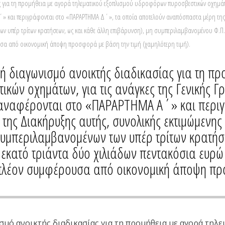
για τη προμήθεια με αγορά τηλεματικού εξοπλισμού υδροφόρων πυροσβεστικών οχημάτων, 
και περιγράφονται στο «ΠΑΡΑΡΤΗΜΑ Δ΄», τα οποία αποτελούν αναπόσπαστα μέρη της Δια
ων υπέρ τρίτων κρατήσεων, ως και κάθε άλλη επιβάρυνση), μη συμπεριλαμβανομένου Φ.Π.Α.,
ουσα από οικονομική άποψη προσφορά με βάση την τιμή (χαμηλότερη τιμή).
 διαγωνισμό ανοικτής διαδικασίας για τη πρ
ών οχημάτων, για τις ανάγκες της Γενικής Γ
 αναφέρονται στο «ΠΑΡΑΡΤΗΜΑ Α΄» και περι
ς Διακήρυξης αυτής, συνολικής εκτιμώμενης 
συμπεριλαμβανομένων των υπέρ τρίτων κρατήσ
εκατό τριάντα δύο χιλιάδων πεντακόσια ευρώ 
ν πλέον συμφέρουσα από οικονομική άποψη πρ
μό ανοικτής διαδικασίας για τη προμήθεια με αγορά τη