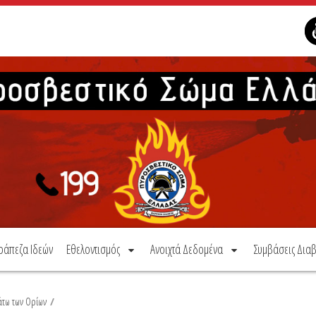
ράπεζα Ιδεών
Εθελοντισμός
Ανοιχτά Δεδομένα
Συμβάσεις Διαβ
άτω των Ορίων
/