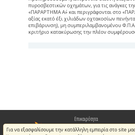
πυροσβεστικών οχημάτων, για τις ανάγκες τη
«ΠΑΡΑΡΤΗΜΑ Α΄» και περιγράφονται στο «ΠΑΡ
αξίας εκατό έξι χιλιάδων οχτακοσίων πενήντ
επιβάρυνση), μη συμπεριλαμβανομένου Φ.Π.Α., 
κριτήριο κατακύρωσης την πλέον συμφέρουσα
Επικαιρότητα
Για να εξασφαλίσουμε την κατάλληλη εμπειρία στο site μα
Πυρασφάλεια