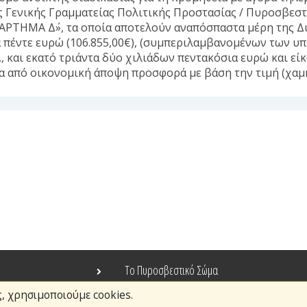
ς Γενικής Γραμματείας Πολιτικής Προστασίας / Πυροσβεσ
ΑΡΤΗΜΑ Δ΄», τα οποία αποτελούν αναπόσπαστα μέρη της Δ
α πέντε ευρώ (106.855,00€), (συμπεριλαμβανομένων των υπ
και εκατό τριάντα δύο χιλιάδων πεντακόσια ευρώ και είκο
 από οικονομική άποψη προσφορά με βάση την τιμή (χαμη
Το Πυροσβεστικό Σώμα
ς, χρησιμοποιούμε cookies.
Τράπεζα Ιδεών