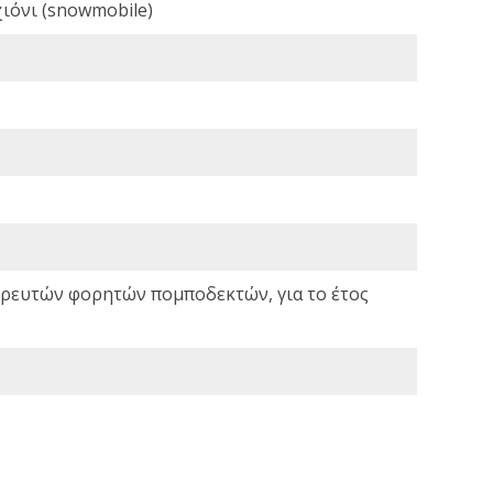
ιόνι (snowmobile)
σωρευτών φορητών πομποδεκτών, για το έτος