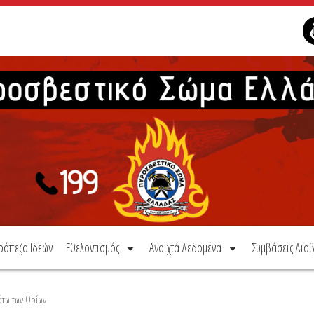
ράπεζα Ιδεών
Εθελοντισμός
Ανοιχτά Δεδομένα
Συμβάσεις Διαβ
άτω των Ορίων