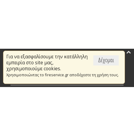
Για να εξασφαλίσουμε την κατάλληλη
Επικαιρότητα
Δέχομαι
εμπειρία στο site μας,
Το Πυροσβεστικό Σώμα
χρησιμοποιούμε cookies.
Χρησιμοποιώντας το fireservice.gr αποδέχεστε τη χρήση τους.
Πυρασφάλεια
Τράπεζα Ιδεών
Εθελοντισμός
Ανοιχτά Δεδομένα
Συμβάσεις Διαβουλεύσεις Διαγωνισμοί