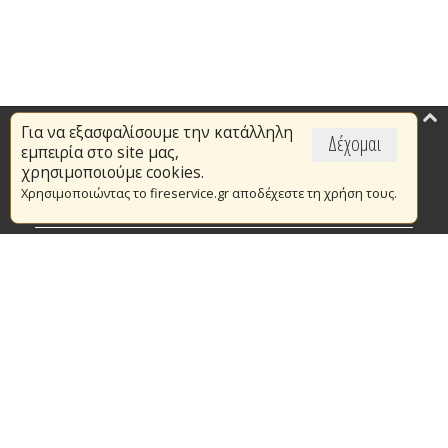
Για να εξασφαλίσουμε την κατάλληλη
Επικαιρότητα
Δέχομαι
εμπειρία στο site μας,
Το Πυροσβεστικό Σώμα
χρησιμοποιούμε cookies.
Χρησιμοποιώντας το fireservice.gr αποδέχεστε τη χρήση τους.
Πυρασφάλεια
Τράπεζα Ιδεών
Εθελοντισμός
Ανοιχτά Δεδομένα
Συμβάσεις Διαβουλεύσεις Διαγωνισμοί
Ευρωπαϊκά & Αναπτυξιακά Προγράμματα