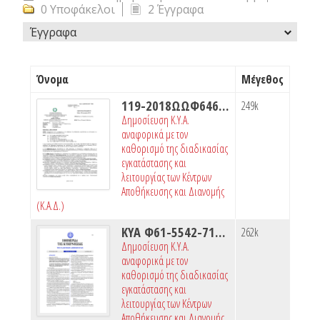
0 Υποφάκελοι
2 Έγγραφα
Έγγραφα
Όνομα
Μέγεθος
119-2018ΩΩΦ6465ΧΘ7-ΤΜΘ.pdf
249k
Δημοσίευση Κ.Υ.Α.
αναφορικά με τον
καθορισμό της διαδικασίας
εγκατάστασης και
λειτουργίας των Κέντρων
Αποθήκευσης και Διανομής
(Κ.Α.Δ.)
ΚΥΑ Φ61-5542-71-2018_.pdf
262k
Δημοσίευση Κ.Υ.Α.
αναφορικά με τον
καθορισμό της διαδικασίας
εγκατάστασης και
λειτουργίας των Κέντρων
Αποθήκευσης και Διανομής