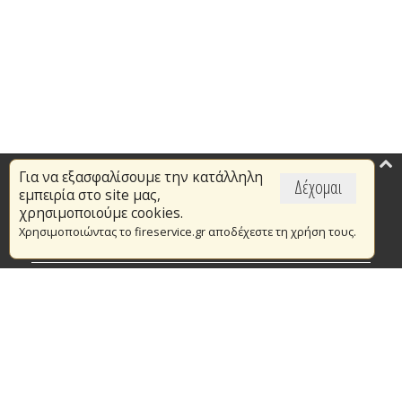
Για να εξασφαλίσουμε την κατάλληλη
Επικαιρότητα
Δέχομαι
εμπειρία στο site μας,
Το Πυροσβεστικό Σώμα
χρησιμοποιούμε cookies.
Χρησιμοποιώντας το fireservice.gr αποδέχεστε τη χρήση τους.
Πυρασφάλεια
Τράπεζα Ιδεών
Εθελοντισμός
Ανοιχτά Δεδομένα
Συμβάσεις Διαβουλεύσεις Διαγωνισμοί