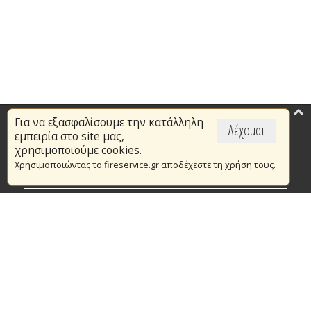
Για να εξασφαλίσουμε την κατάλληλη
Επικαιρότητα
Δέχομαι
εμπειρία στο site μας,
Το Πυροσβεστικό Σώμα
χρησιμοποιούμε cookies.
Χρησιμοποιώντας το fireservice.gr αποδέχεστε τη χρήση τους.
Πυρασφάλεια
Τράπεζα Ιδεών
Εθελοντισμός
Ανοιχτά Δεδομένα
Συμβάσεις Διαβουλεύσεις Διαγωνισμοί
Ευρωπαϊκά & Αναπτυξιακά Προγράμματα