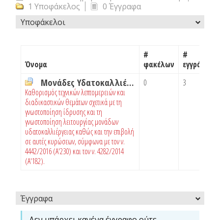
1 Υποφάκελος
0 Έγγραφα
Υποφάκελοι
#
#
Όνομα
φακέλων
εγγράφων
Μονάδες Υδατοκαλλιέργειας
0
3
Καθορισμός τεχνικών λεπτομερειών και
διαδικαστικών θεμάτων σχετικά με τη
γνωστοποίηση ίδρυσης και τη
γνωστοποίηση λειτουργίας μονάδων
υδατοκαλλιέργειας καθώς και την επιβολή
σε αυτές κυρώσεων, σύμφωνα με τον ν.
4442/2016 (Α'230) και τον ν. 4282/2014
(Α'182).
Έγγραφα
Δεν υπάρχει κανένα έγγραφο ούτε