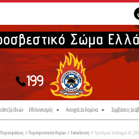
ράπεζα Ιδεών
Εθελοντισμός
Ανοιχτά Δεδομένα
Συμβάσεις Διαβ
α Πυρασφάλειας
/
Πυροπροστασία Κτιρίων
/
Εκπαίδευση
/
Προεδρικό Διάταγμα 41_20