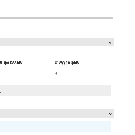
# φακέλων
# εγγράφων
0
9
0
1