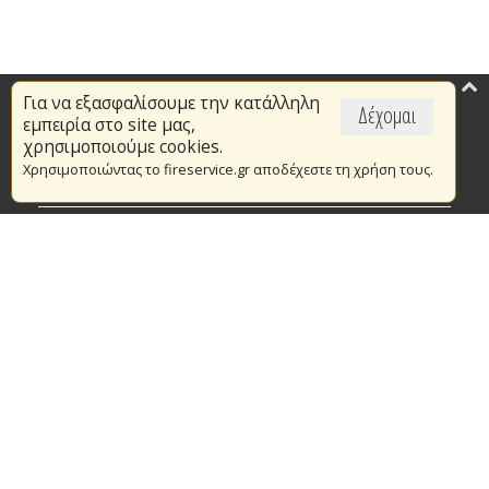
Για να εξασφαλίσουμε την κατάλληλη
Επικαιρότητα
Δέχομαι
εμπειρία στο site μας,
Το Πυροσβεστικό Σώμα
χρησιμοποιούμε cookies.
Χρησιμοποιώντας το fireservice.gr αποδέχεστε τη χρήση τους.
Πυρασφάλεια
Τράπεζα Ιδεών
Εθελοντισμός
Ανοιχτά Δεδομένα
Συμβάσεις Διαβουλεύσεις Διαγωνισμοί
Ευρωπαϊκά & Αναπτυξιακά Προγράμματα