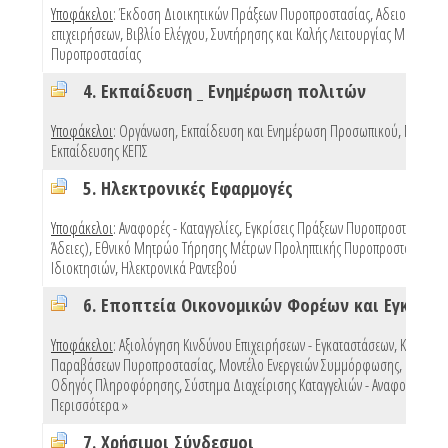
Υποφάκελοι
:
Έκδοση Διοικητικών Πράξεων Πυροπροστασίας
,
Αδειοδότηση
επιχειρήσεων
,
Βιβλίο Ελέγχου, Συντήρησης και Καλής Λειτουργίας Μέσων
Πυροπροστασίας
4. Εκπαίδευση _ Ενημέρωση πολιτών
Υποφάκελοι
:
Οργάνωση, Εκπαίδευση και Ενημέρωση Προσωπικού
,
Προγρά
Εκπαίδευσης ΚΕΠΣ
5. Ηλεκτρονικές Εφαρμογές
Υποφάκελοι
:
Αναφορές - Καταγγελίες
,
Εγκρίσεις Πράξεων Πυροπροστασίας (e
Άδειες)
,
Εθνικό Μητρώο Τήρησης Μέτρων Προληπτικής Πυροπροστασίας
Ιδιοκτησιών
,
Ηλεκτρονικά Ραντεβού
Υποφάκελοι
:
Αξιολόγηση Κινδύνου Επιχειρήσεων - Εγκαταστάσεων
,
Κυρώσει
Παραβάσεων Πυροπροστασίας
,
Μοντέλο Ενεργειών Συμμόρφωσης
,
Πρότυπ
Οδηγός Πληροφόρησης
,
Σύστημα Διαχείρισης Καταγγελιών - Αναφορών
,
Περισσότερα »
7. Χρήσιμοι Σύνδεσμοι