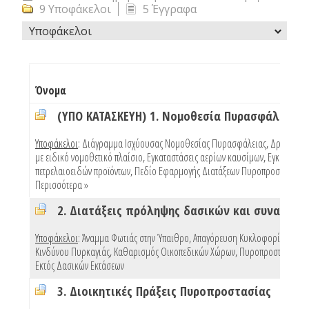
9 Υποφάκελοι
5 Έγγραφα
Υποφάκελοι
Όνομα
(ΥΠΟ ΚΑΤΑΣΚΕΥΗ) 1. Νομοθεσία Πυρασφάλειας
Υποφάκελοι
:
Διάγραμμα Ισχύουσας Νομοθεσίας Πυρασφάλειας
,
Δραστηριό
με ειδικό νομοθετικό πλαίσιο
,
Εγκαταστάσεις αερίων καυσίμων
,
Εγκαταστάσ
πετρελαιοειδών προϊόντων
,
Πεδίο Εφαρμογής Διατάξεων Πυροπροστασίας Κ
Περισσότερα »
Υποφάκελοι
:
Άναμμα Φωτιάς στην Ύπαιθρο
,
Απαγόρευση Κυκλοφορίας Λόγω
Κινδύνου Πυρκαγιάς
,
Καθαρισμός Οικοπεδικών Χώρων
,
Πυροπροστασία Κτ
Εκτός Δασικών Εκτάσεων
3. Διοικητικές Πράξεις Πυροπροστασίας